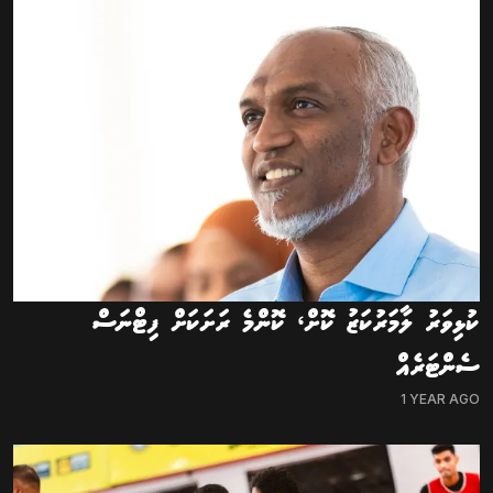
ކުޅިވަރު ލާމަރުކަޒު ކޮށް، ކޮންމެ ރަށަކަށް ފިޓްނަސް
ސެންޓަރެއް
1 YEAR AGO