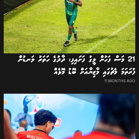
21 މަސް ފަހުން ލީގު ފަށައިފި: ދާދުގެ ހަތަރު ލަނޑުން
ފުރަތަމަ މެޗުގައި މާޒިޔާއަށް ބޮޑު މޮޅެއް
11 MONTHS AGO