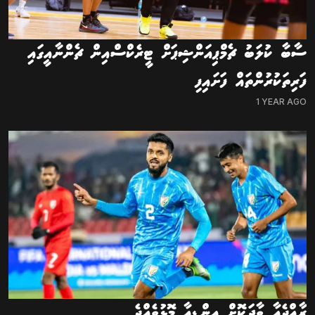
ސާބާ ކުލަބު ޗެމްޕިއަންޝިޕަށް ޓީރެކްސްއިން ޗެންނާއީގައި
ފަރިތަކުރުންތައް ފަށައިފި
1 YEAR AGO
ރާއްޖެއާ ވާދަކޮށް އިންޑިއާ މޮޅުވެއްޖެ