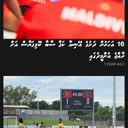
16 އަހަރުން ދަށުގެ އޭޝިއާ ކަޕް ސާބާ ކޮލިފަޔާސް އަށް
ރާއްޖެ އުންމީދުގައި
1 YEAR AGO