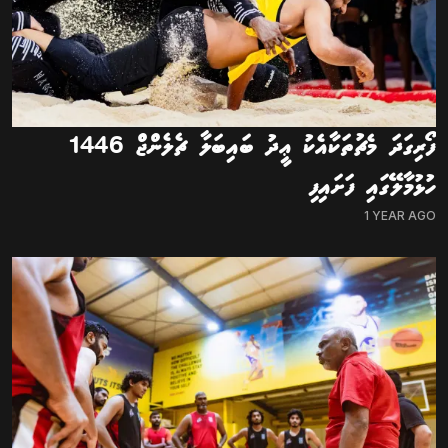
ފޯރިގަދަ މެޗުތަކާއެކު ޢީދު ބައިބަލާ ޗެލެންޖް 1446
ހުޅުމާލޭގައި ފަށައިފި
1 YEAR AGO