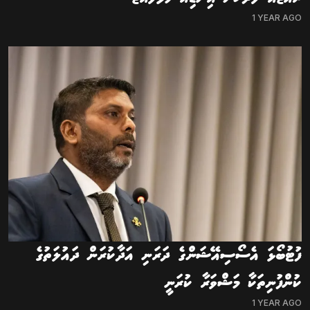
1 YEAR AGO
ފުޓުބޯޅަ އެސޯސިއޭޝަންގެ ދަރަނި އަދާކުރަން ދައުލަތުގެ
ކުންފުނިތަކާ މަޝްވަރާ ކުރަނީ
1 YEAR AGO