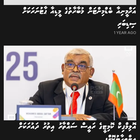
އަރްމީނިއާ ބެޑްމިންޓަން މުބާރާތުގެ މީޑިއާ ޕާޓުނަރަކަށް
ސިޑިބަރި
1 YEAR AGO
އޮލިމްޕިކް ކޮމިޓީގެ ރައީސް ސައްތާރު އިތުރު ދައުރަކަށް
އިންތިހާބުކޮށްފި