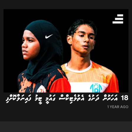
18 އަހަރުން ދަށުގެ އެތުލެޓިކްސް ގައުމީ ޓީމު ފައިނަލްކޮށްފި
1 YEAR AGO