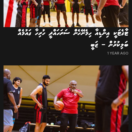
ޓާގެޓަކީ އިންޑިއާ ހިމެނޭހެން ސަރަހައްދީ ހުރިހާ ގައުމެއް
ބަލިކުރުން – ޒަބީ
1 YEAR AGO