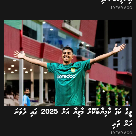
1 YEAR AGO
ލީގު ކަޕު ކާމިޔާބުކޮށް މާޒިޔާ އަށް 2025 ގައި ދެވަނަ
ރަން ތަށި
1 YEAR AGO