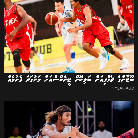
ބޫޓާންގެ ޗެމްޕިއަން ބަލިކޮށް ޓީރެކްސްއަށް ވަރުގަދަ ފެށުމެއް
1 YEAR AGO