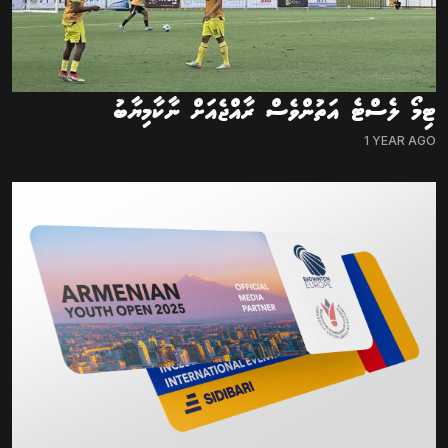
ޓިމޯ ލެސްޓެ އަތުންވެސް ރާއްޖެއަށް ނާކާމިޔާބު
1 YEAR AGO