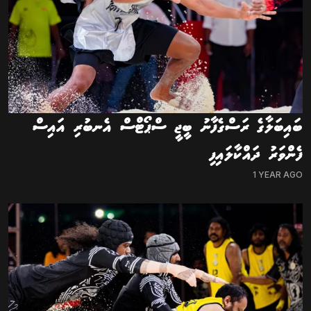
ބައިބަލާގެ ރަސްގެފާނު ބީޖީ ސްޕޯޓްސް އެނބުރި އައިސް
ފެންވަރު ދައްކާލައިފި
1 YEAR AGO