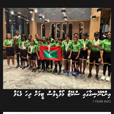
އިންޑޮނޭޝިއާގައި ސްކޭޓް މޯލްޑިވްސް ޓީމަށް ދިހަ މެޑަލް
1 YEAR AGO