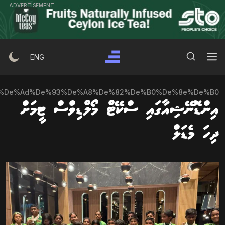
Ski
ADVERTISEMENT
t
conten
Search Button
Search
ENG
for:
%de%ad%de%93%de%a8%de%82%de%b0%de%8e%de%b0
އިންޑޮނޭޝިއާގައި ސްކޭޓް މޯލްޑިވްސް ޓީމަށް
ދިހަ މެޑަލް