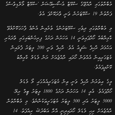
މުބާރާތުގައި ރާއްޖޭގެ ސްކޭޓް އެސޯސިއޭޝަން ‘ސްކޭޓް މޯލްޑިވްސްގެ
ފަރާތުން 19 ސްކޭޓަރުން ވަނީ ވާދަކޮށްފަ އެވެ.
މި މުބާރާތުގައި ދިވެހި ސްކޭޓަރުންގެ ތެރެއިން އެންމެ ފާހަގަކޮށްލެވޭ
ކާމިޔާބެއް ހޯދާފައިވަނީ 14 އަހަރުން ދަށުގެ ފިރިހެންބައިގައި ވާދަކުރި
އަޙްމަދު ރާހިފް ޝަފީއު އެވެ. ރާހިފް ވަނީ 200 މީޓަރު ފްލައިން
ކެޓަގަރީއިން އެއްވަން ހޯދައި ރާއްޖެއަށް ރަން މެޑަލް ކާމިޔާބު
ކޮށްދީފައެވެ.
މީގެ އިތުރުން ރާހިފް ވަނީ ތިން ކެޓަގަރީއެއްގައި ލޯ މެޑަލް
ހޯދާފައެވެ. އެއީ 14 އަހަރުން ދަށުގެ 1800 މީޓަރު ޓީމް ރިލޭ،
5000 މީޓަރު އަދި 500 މީޓަރު ކެޓަގަރީތަކުންނެވެ. މި މުބާރާތުން
ރާއްޖެއަށް ރިހި މެޑަލް ހޯދައިދިނީ އާރާ އަބްދުﷲ ރިއްފަތު، 14