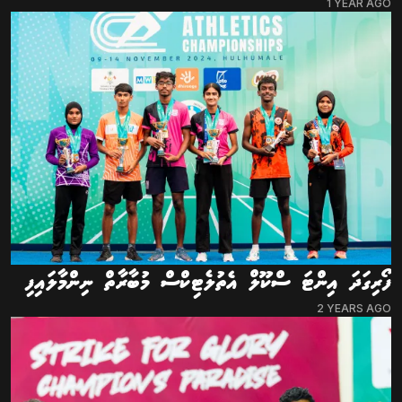
1 YEAR AGO
ފޯރިގަދަ އިންޓަ ސްކޫލް އެތުލެޓިކްސް މުބާރާތް ނިންމާލައިފި
2 YEARS AGO