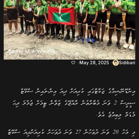
Skate Maldives
May 28, 2025
Sidibari
އިންޑޮނޭޝިއާގެ ޖަކާޓާގައި ކުރިޔަށް ދިޔަ އިން-ލައިން ސްކޭޓް
ސީރީސް 2 ވަނަ މުބާރާތުން ރާއްޖޭގެ ޒުވާން ޓީމަށް ޖުމްލަ ދިހަ
މެޑަލް ލިބިއްޖެ އެވެ.
މި މަހު 20 ވަނަ ދުވަހުން 27 ވަނަ ދުވަހަށް ކުރިޔަށްދިޔަ ސްކޭޓް