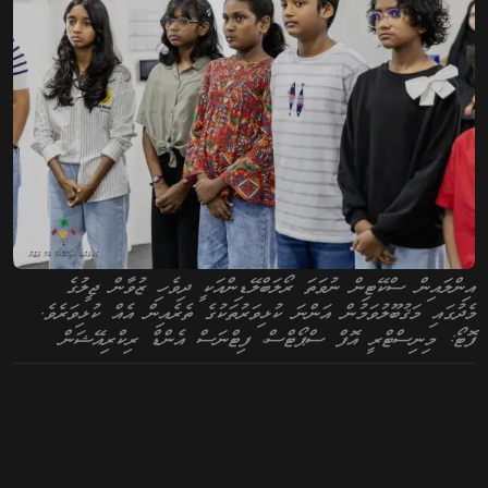
އިންލައިން ސްކޭޓިން ނުވަތަ ރޯލަބްލޭޑިންއަކީ ދިވެހި ޒުވާން ޖީލުގެ
މެދުގައި މަޤުބޫލުވަމުން އަންނަ ކުޅިވަރުތަކުގެ ތެރެއިން އެއް ކުޅިވަރެވެ.
ފޮޓޯ: މިނިސްޓްރީ އޮފް ސްޕޯޓްސް، ފިޓްނަސް އެންޑް ރިކްރިއޭޝަން