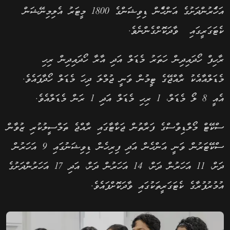
އަހަެރުންދަށުގެ އަންހެްން ޑިވިޝަންގެ 1800 މީޓަރު އެލިމިނޭޝަން
ކެޓަގަރީގައި ވާދަކޮށްގެންނެވެ.
ރާހިފް ހޯދައިދިން ހަތަރު މެޑަލް އަދި އާރާ ހޯދައިދިން ރިހި
މެޑަލްއާއެކު ރާއްޖޭގެ ޓީމުން ވަނީ ޖުމްލަ ދިހަ މެޑަލް ހޯދާފައެވެ.
އެއީ 8 ލޯ މެޑަލް، 1 ރިހި މެޑަލް އަދި 1 ރަން މެޑަލްއެވެ.
ސްކޭޓް މޯލްޑިވްސްގެ ފަރާތުން ޖަކާޓާގައި ރާއްޖެ ތަމްސީލުކުރި ޒުވާން
ސްކޭޓަރުން ވަނީ އަންހެން އަދި ފިރިހެން ޑިވިޝަނުގައި 9 އަހަރުން
ދަށް، 11 އަހަރުން ދަށް، 14 އަހަރުން ދަށް، އަދި 17 އަހަރުންދަށުގެ
އުމުރުފުރާގެ ކެޓަގަރީތަކުގައި ވާދަކޮށްފައެވެ.