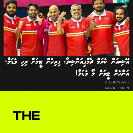
އޭޝިއަން ކެރަމް ޗެމްޕިއަންޝިޕް: ފިރިހެން ޓީމަށް ރިހި މެޑަލް،
އަންހެން ޓީމަށް ލޯ މެޑަލް!
2 YEARS AGO
ADVERTISEMENT