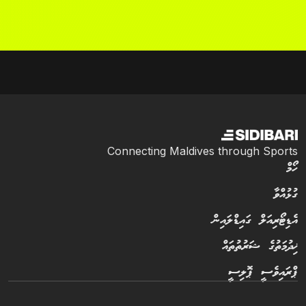
Connecting Maldives through Sports
ހޯމް
ގުޅުއްވާ
އެޑިޓޯރިއަލް ގައިޑްލައިން
ޚިދުމަތުގެ ޝަރުތުތައް
ޕްރައިވެސީ ޕޮލިސީ