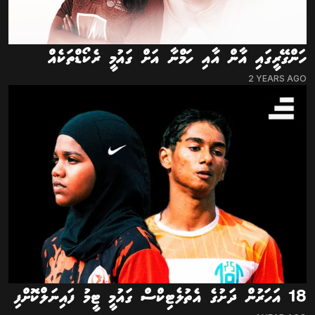
ހަންގޭރީގައި އާން އާއި ހަމްނާ އަށް ގައުމީ ރެކޯޑްތަކެއް
2 YEARS AGO
18 އަހަރުން ދަށުގެ އެތުލެޓިކްސް ގައުމީ ޓީމު ފައިނަލްކޮށްފި