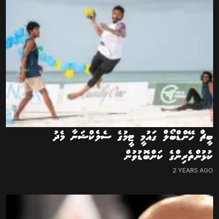
ބީޗް ހޭންޑްބޯލް ގައުމީ ޓީމުގެ ސެލެކްޝަނާ މެދު
ކުޅުންތެރިންގެ ކަންބޮޑުވުން
2 YEARS AGO