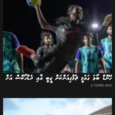
ހޭންޑް ބޯޅަ ގައުމީ ޗެމްޕިއަންކަން ޖީބީ އާއި ރެޑްހޯކްސް އަށް
2 YEARS AGO