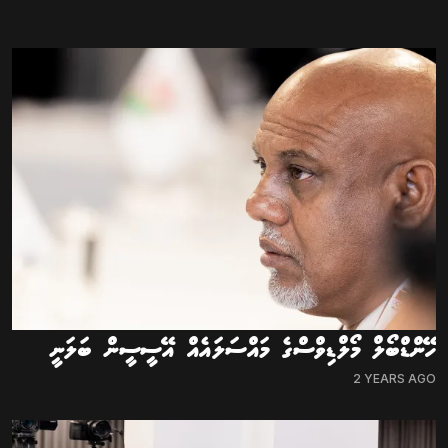
ހޭންޑްބޯލް މޯލްޑިވްސްގެ މައްސަލައެއް އޭސީސީން ބަލަނީ
2 YEARS AGO