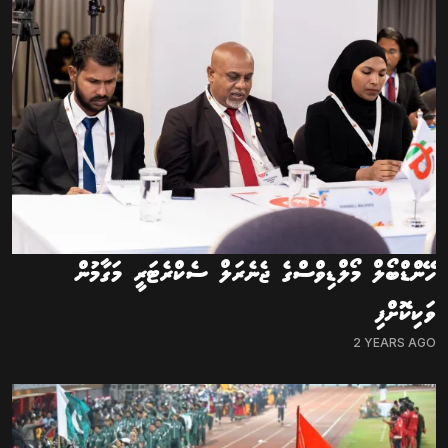
ހޭންޑްބޯލް މޯލްޑިވްސްގެ ޖެނެރަލް ސެކްރެޓަރީ މަގާމުން
ވަކިކޮށްފި
2 YEARS AGO