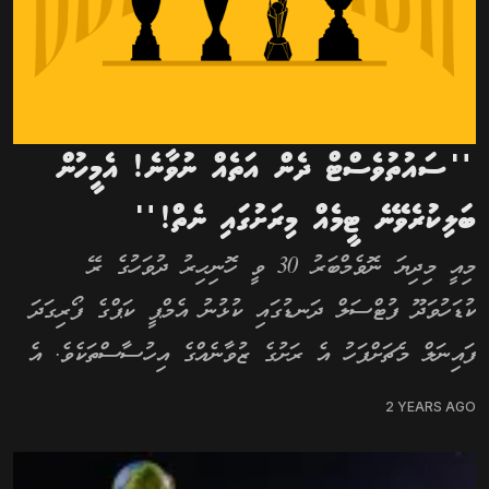
＂ސައުތުވެސްޓް ދެން އަތެއް ނުވާނެ! އެމީހުން
ބަލިކުރެވޭނެ ޓީމެއް މިރަށުގައި ނެތް!＂
މިއީ މިދިޔަ ނޮވެމްބަރު 30 ވީ ހޮނިހިރު ދުވަހުގެ ރޭ
ކުޑަހުވަދޫ ފުޓްސަލް ދަނޑުގައި ކުޅުނު އެމްޕީ ކަޕްގެ ފޯރިގަދަ
ފައިނަލް މެޗަށްފަހު އެ ރަށުގެ ޒުވާނެއްގެ އިހުސާސްތަކެވެ. އެ
ޒުވާނާ މިހެން ބުނަން މަޖުބޫރުކުރުވާވަރުގެ ސަބަބުތަކެއްވެސް
2 YEARS AGO
އެބަހުއްޓެވެ. 2022ގައި ކުލަބު...