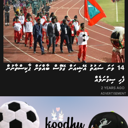
14 ވަނަ ސައުތު އޭޝިއަން ގޭމްސް ބާއްވަން ޕާކިސްތާނުން
ފެހި ސިގުނަލެއް
2 YEARS AGO
ADVERTISEMENT