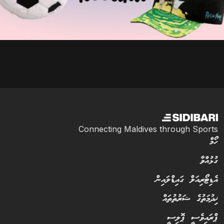
Connecting Maldives through Sports
ހޯމް
ގުޅުއްވާ
އެޑިޓޯރިއަލް ގައިޑްލައިން
ޚިދުމަތުގެ ޝަރުތުތައް
ޕްރައިވެސީ ޕޮލިސީ