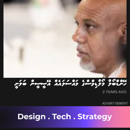
ހޭންޑްބޯލް މޯލްޑިވްސްގެ މައްސަލައެއް އޭސީސީން ބަލަނީ
2 YEARS AGO
ADVERTISEMENT