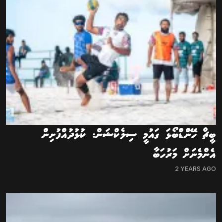
ބީޗް ހޭންޑްބޯޅަ ގައުމީ ސިލެކްޝަން: ކުޅުދުއްފުށިން
އެންމެނަށް މަރުހަބާ
2 YEARS AGO