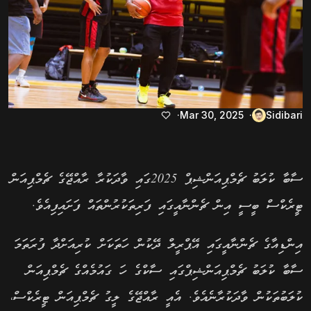
Mar 30, 2025
Sidibari
ސާބާ ކުލަބު ޗެމްޕިއަންޝިޕް 2025ގައި ވާދަކުރާ ރާއްޖޭގެ ޗެމްޕިއަން
ޓީރެކްސް ބީސީ އިން ޗެންނާއީގައި ފަރިތަކުރުންތައް ފަށައިފިއެވެ.
އިންޑިއާގެ ޗެންނާއީގައި އޭޕްރީލް ދޭކުން ހަތަކަށް ކުރިއަށްދާ ފުރަތަމަ
ސާބާ ކުލަބު ޗެމްޕިއަންޝިޕްގައި ސާކްގެ ހަ ގައުމެއްގެ ޗެމްޕިއަން
ކުލަބުތަކުން ވާދަކުރާނެއެވެ. އެއީ ރާއްޖޭގެ ލީގު ޗެމްޕިއަން ޓީރެކްސް،