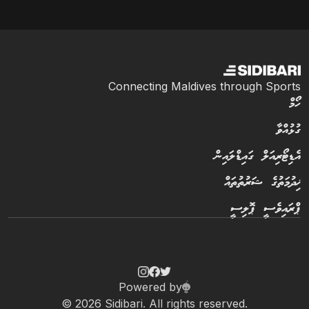
Connecting Maldives through Sports
ހޯމް
ގުޅުއްވާ
އެޑިޓޯރިއަލް ގައިޑްލައިން
ޚިދުމަތުގެ ޝަރުތުތައް
ޕްރައިވެސީ ޕޮލިސީ
Powered by
© 2026 Sidibari. All rights reserved.