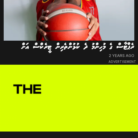
ރެޕްޓާސް ގެ މުހިންމު ދެ ކުޅުންތެރިން ޓީރެކްސް އަށް
2 YEARS AGO
ADVERTISEMENT