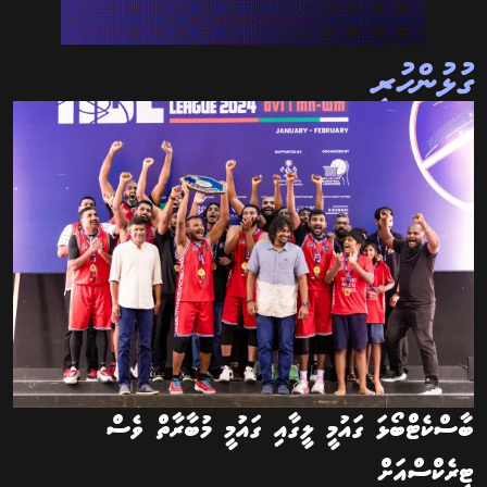
ގުޅުންހުރި
ބާސްކެޓްބޯޅަ ގައުމީ ލީގާއި ގައުމީ މުބާރާތް ވެސް
ޓީރެކްސްއަށް