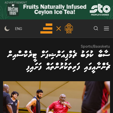
Ski
ADVERTISEMENT
t
conten
Search Button
Search
ENG
for:
Sports
/
Baasketu
ސާބާ ކުލަބު ޗެމްޕިއަންޝިޕަށް ޓީރެކްސްއިން
ޗެންނާއީގައި ފަރިތަކުރުންތައް ފަށައިފި