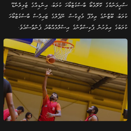
ސްރީލަންކާގެ ކޮލޮމްބޯ ބާސްކެޓްބޯޅަ ކުލަބު، އިންޑިއާގެ ޓެމިލްނާޑޫ
ކުލަބު، ބޫޓާންގެ ތިމްޕޫ މެޖިކްސް، ނޭޕާލްގެ ޓައިމްސް ބާސްކެޓްބޯޅަ
ކުލަބުގެ އިތުރުން ޕާކިސްތާންގެ އިސްލާމްއާބާދު ޕެންތާސްއެވެ.