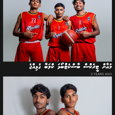
މުއާން ޓީރެކްސް ބާސްކެޓްބޯޅަ ކްލަބާ ގުޅިއްޖެ
2 YEARS AGO