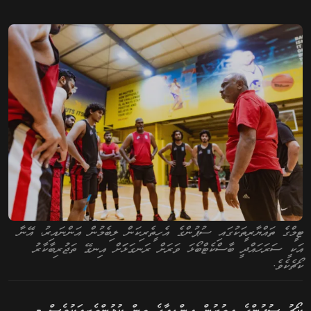
ޓީމްގެ ތައްޔާރީތަކުގައި ސުޕުންގެ އެހީތެރިކަން ލިބެމުން އަންނައިރު، އޭނާ
އަކީ ސަރަހައްދީ ބާސްކެޓްބޯޅަ ވަރަށް ރަނގަޅަަށް އިނގޭ ތަޖުރިބާކާރު
ކޯޗެކެވެ.
ކޯޗު ސުޕުންގެ އިތުރުން އިންޑިއާގެ ތިން ކުޅުންތެރިއަކުވެސް މި