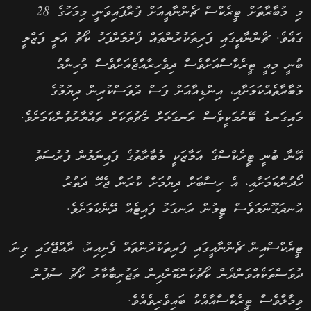
މި މުބާރާތަށް ޓީރެކްސް ޗެންނާއީއަށް ފުރާފައިވަނީ މިމަހުގެ 28
ގައެވެ. ޗެންނާއީގައި ފަރިތަކުރުންތައް ފެށުމަށްފަހު ކޯޗު އަލީ ފަޒްލީ
ބުނީ މިއީ ޓީރެކްސްއަށްވެސް ދިވެހިރާއްޖެއަށްވެސް މުހިންމު
މުބާރާތެއްކަމަށާއި، އިންޑިއާއަށް ފަސް ދުވަސްކުރިން ދިޔުމުގެ
މައިގަނޑު ބޭނުމަކީވެސް ރަނގަޅަށް މެޗުތަކަށް ތައްޔާރުވުންކަމަށެވެ.
އޭނާ ބުނީ ޓީރެކްސްގެ އަމާޒަކީ މުބާރާތުގެ ފައިނަލުން ފުރުސަތު
ހޯދުންކަމަށާއި، އެ ހިސާބަށް ދިޔުމަށް ކުރަން ޖެހޭ ދަތުރު
އުނދަގޫނަމަވެސް ޓީމުން ރަނގަޅު ފައިޓެއް ދޭނެކަމަށެވެ.
ޓީރެކްސްއިން ޗެންނާއީގައި ފަރިތަކުރުންތައް ފެށިއިރު، ރާއްޖޭގައި ގިނަ
ދުވަސްތަކެއްވަންދެން ކޯޗުކަންކޮށްދިން ތަޖުރިބާކާރު ކޯޗު ސުޕުން
ވިމާލްވެސް ޓީރެކްސްއާއެކު ބައިވެރިވެއެވެ.