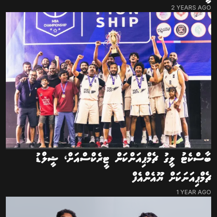
2 YEARS AGO
ބާސްކެޓު ލީގު ޗެމްޕިއަންކަން ޓީރެކްސްއަށް، ޝީލްޑު
ޗެމްޕިއަނަކަށް ޔޫއެންއެފް
1 YEAR AGO