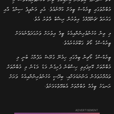
މުބާރާތުގައި ޓީރެކްސް ޓީމަށް ކުޅޭނެއެވެ. އެއީ މަންދީޕް ސިންގް އާއި
ގައުރަވް ޗަންދޭލްގެ އިތުރުން ރިޝާބް މާތުރު އެވެ.
މި ތިން ކުޅުންތެރިންނާއިއެކު ޓީމް އިތުރަށް ވަރުގަދަވާނެކަމަށް
ޓީރެކްސްގެ ކޯޗު ގަބޫލުކުރެއެވެ.
ޓީރެކްސްގެ ކޯޗިން ޓިމްގައި ހިމެނޭ ގުރޭޝް އަފްރާހު ބުނީ މި
މުބާރާތަށް ކޮލިފައިވި ހިސާބުން ފެށިގެން މަޑު މަޑުން މި މުބާރާތަށް
ތައްޔާރުވަމުން އަންނަކަމަށާއި، ބިދޭސީ ކުޅުންތެރިންނާއިއެކު ވަރަށް
ރަނގަޅު ޓީމެއް މުބާރާތަށް އެބައޮތްކަމަށެވެ.
ADVERTISEMENT