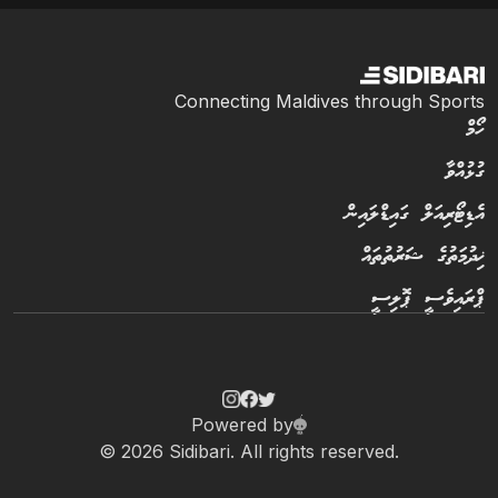
Connecting Maldives through Sports
ހޯމް
ގުޅުއްވާ
އެޑިޓޯރިއަލް ގައިޑްލައިން
ޚިދުމަތުގެ ޝަރުތުތައް
ޕްރައިވެސީ ޕޮލިސީ
Powered by
© 2026 Sidibari. All rights reserved.