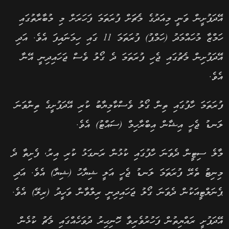
އޭދަފުށީން ވަނީ މިއަދުގެ މެޗަށް ފުރަތަމަ ފަހަރަށް މި މުބާރާތުގައި
ހަމްޒާ މުހައްމަދު (ހަމްޕު) ފުރަތަމަ 11 ގައި ހިމަނައިފަ އެވެ. އަދި
އޭދަފުށިން މެޗުގައި ޖެހި ފުރަތަމަ ދެ ގޯލު ވެސް ޖަހައިދިނީ އޭނާ
އެވެ.
ފުރަތަމަ ހާފުގައި ތިން ގޯލު ވެސްކާމިޔާބު ކުރި އޭދަފުށީގެ ތިންވަނަ
ލަނޑު ޖެހީ އިޝާން އިބްރާހިމް (ސައްޓު) އެވެ.
މާލެ ސިޓީން ދެވަނަ ހާފުގައި ކުޅުން ރަނގަޅު ކުރި އިރު, ފެށިތާ ދެ
މިނިޓު ތެރޭ ފުރަތަމަ ލަނޑު ޖެހީ އަލީ ޝިޔާހު (ޝިޔާ) އެވެ. އަދި
ޕެނަލްޓީއަކުން ދެވަނަ ގޯލު ޖަހައިދިނީ ރިލްވާން ވަހީދު (ރިލޭ) އެވެ.
އޭދަފުށީ ރައްޔިތުން ފަހުރުވެރިވާ ހޮނިހިރު ދުވަހެއްގައި މެޗު ކުޅެން