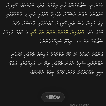
ޖެހުން ވީ, ސަޕޯޓަރުންގެ ފޯރި އިތުރަށް ގަދަވި ކަމަކަށެވެ. ހޮނިހިރު
ބަތްޕެނުގެ ނަމުން މަޝްހޫރު ވެފައިވާ އޭދަފުށީ ވަނީ މި މުބާރާތުގައި
މީގެ ކުރިން ވެސް ވަނީ ހޮނިހިރު ދުވަހެއްގައި ޕްރެޝަރު މެޗެއް
ކުޅެފަ އެވެ.
އޭދަފުށިން ނޮކައުޓް ބުރުން ޖާގަ ހޯދީ
އެ ދުވަހު ފުރިހަމަ
ސަޕޯޓަކާ އެކު ހއ. ދިއްދޫ ބަލިކޮށްގެންނެވެ.
އަންގާރަ ދުވަހުގެ ރޭ ކުޅޭ މުބާރާތުގެ ފައިނަލް މެޗުގައި އޭދަފުށި
ނުކުންނާނީ ސެމީގެ ދެވަނަ މެޗުގައި މިރޭ ރ. އަލިފުއްޓާއި އައްޑޫ
ސިޓީ ބައްދަލުކުރާ މެޗުން މޮޅުވާ ޓީމަކާ ދެކޮޅަށެވެ.
ADVERTISEMENT