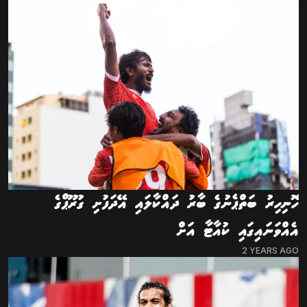
ހޮނިހިރު ބަތްޕެނުގެ ބާރު ދައްކާލައި އޭދަފުށި ގުރޫޕްގެ
އެއްވަނައިގައި ކުއާޓާ އަށް
2 YEARS AGO