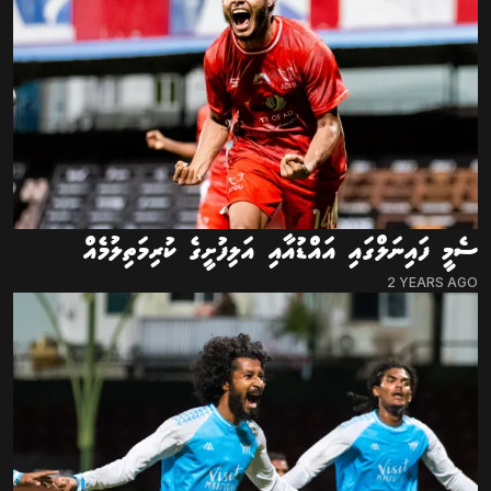
ސެމީ ފައިނަލްގައި އައްޑުއާއި އަލިފުށީގެ ކުރިމަތިލުމެއް
2 YEARS AGO