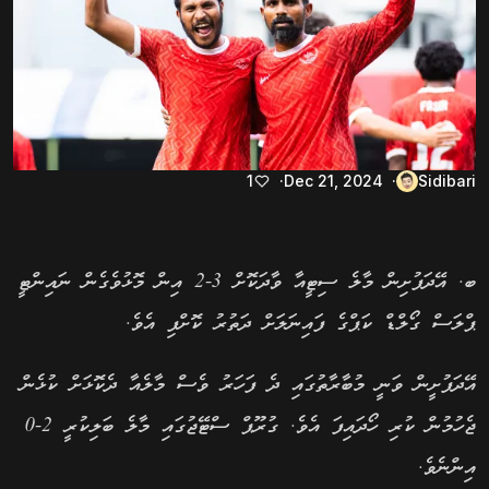
1
Dec 21, 2024
Sidibari
ބ. އޭދަފުށިން މާލެ ސިޓީއާ ވާދަކޮށް 3-2 އިން މޮޅުވެގެން ނައިންޓީ
ޕްލަސް ގޯލްޑް ކަޕްގެ ފައިނަލަށް ދަތުރު ކޮށްފި އެވެ.
އޭދަފުށީން ވަނީ މުބާރާތުގައި ދެ ފަހަރު ވެސް މާލެއާ ދެކޮޅަށް ކުޅެން
ޖެހުމުން ކުރި ހޯދައިފަ އެވެ. ގުރޫޕް ސްޓޭޖުގައި މާލެ ބަލިކުރީ 2-0
އިންނެވެ.