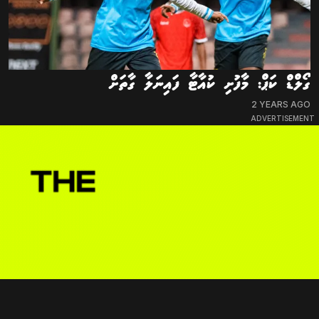
ގޯލްޑް ކަޕް: މާފުށި ކުއާޓާ ފައިނަލާ ގާތަށް
2 YEARS AGO
ADVERTISEMENT