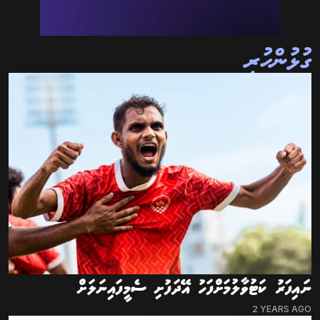
ގުޅުންހުރި
ނައިފަރު ކަޓުވާލުމަށްފަހު އޭދަފުށި ސެމީފައިނަލަށް
2 YEARS AGO