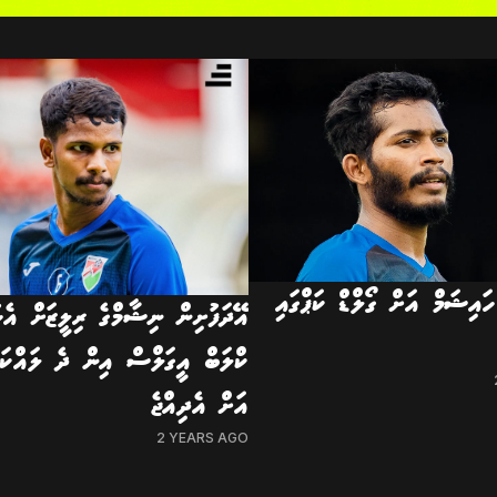
ހައިޝަމް އަށް ގޯލްޑް ކަޕްގައި
އޭދަފުށިން ނިޝާމްގެ ރިލީޒަށް އެހު
ކްލަބް އީގަލްސް އިން ދެ ލައްކަ 
އަށް އެދިއްޖެ
2 YEARS AGO