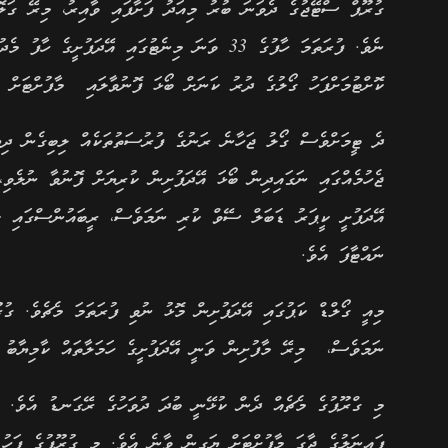
ގުރޫޕް ސްޓޭޖުގެ ދެވަނަ ބުރު މިއަދު ފަށާފައި ވާއިރު، މިރޭ ގަލޮ
ނެވެ. ފުރަތަމަ ހާފުގެ 33 ވަނަ މިނެޓުގައި އޭދަފ
ކޮށްޓުމަށްފަހު ގޯލުގެ ދުރު ކަނަށް ބޯޅަ ފޮނުވާލައި މާފުށްޓަށް 
ޖެހުމެއްގައި ނަގައިދިން ބޯޅަ އޭދަފުށިން ކުރިޔަށް ފޮނުވާ ނުލެވި
އޭދަފުށީ ކީޕަރު ޑަބަލް ސޭވް ކުރި ނަމަވެސް، ރީބައުންސްގައި ކު
ނައްޓާފަ އެވެ.
މިއީ ގޯލްޑް ކަޕުގައި އޭދަފުށިން މޮޅު ނުވި ފުރަތަމަ މެޗެވެ. ގު
ނަމަވެސް، މިރޭ މާފުށިން ވަނީ އޭދަފުށީގެ ހަމަލާތައް ކާމިޔާބު ކަ
މި ގްރޫޕުގެ މެޗެއް ދެން ކުޅޭނީ ބުދަ ދުވަހުގެ ރޭގަނޑު އެވެ. ހ
ފައިނަލުގެ ޖާގަ މާފުށްޓަށް ޔަގީން ވާނެ އެވެ. މި ގުރޫޕުގެ ފަހު މ