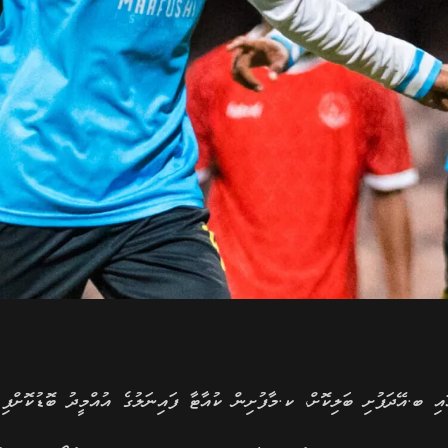
ި ބ.އޭދަފުށި ބަލިކޮށް، ކ.މާފުށިން ކުއާޓާ ފައިނަލުގެ އުއްމީދު ބޮޑުކޮށްފި 