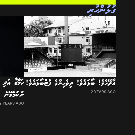
ގުޅުންހުރި
ހަމްޒާ އަދި 
އާދޭހެވެ! ބޯޅައެވެ! ދިވެހިންގެ ފުޓުބޯޅައެވެ!
2 YEARS AGO
ނުކުޅެވޭނެ
2 YEARS AGO