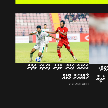
އަހަރެއް ފަހުން ކުޅުނު ފުރަތަމަ މެޗުން
މުން،
ރާއްޖެއަށް މޮޅެއް
ރުފިޔާ
2 YEARS AGO