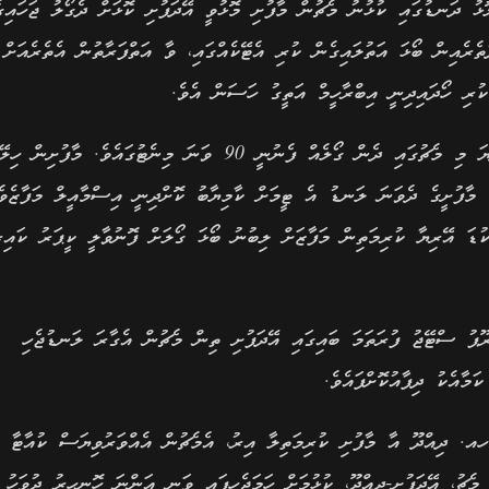
ޅު ދަނޑުގައި ކުޅުނު މެޗުން މާފުށި މޮޅުވީ އޭދަފުށި ކޮޅަށް ދެގޯލު ޖަހައިގ
ުށީގެ ހާފު މެދުތެރެއިން ބޯޅަ އަތުލައިގެން ކުރި އެޓޭކެއްގައި، ވާ އަތްފަރާތުން އެތެރެއަށް
ކުރި ހޯދައިދިނީ އިބްރާހީމް އަތީގު ހަސަން އެވެ.
ދެ ޓީމަށްވެސް ގޯލު ޖަހާނެ ރަނުގެ ފުރުސަތުތަކެއް ލިބިގެން ދިޔަ މި މެޗުގައި ދެން ގޯލެއް ފެނުނީ 90 ވަނަ މިނެޓުގައެވެ. މާފުށިން ހިލ
، މާފުށީގެ ދެވަނަ ލަނޑު އެ ޓީމަށް ކާމިޔާބު ކޮށްދިނީ އިސްމާއީލް މަފާޒެވެ
ޑަ އޭރިޔާ ކުރިމަތިން މަފާޒަށް ލިބުނު ބޯޅަ ގޯލަށް ފޮނުވާލީ ކީޕަރު ކައިރ
ރޫޕު ސްޓޭޖު ފުރަތަމަ ބައިގައި އޭދަފުށި ތިން މެޗުން އެގާރަ ލަނޑުޖެހި
މާއެކު ދިފާއުކޮށްފައެވެ.
އ. ދިއްދޫ އާ މާފުށި ކުރިމަތިލާ އިރު، އެމެޗުން އެއްވަރުވިޔަސް ކުއާޓާ
ެޗު، އޭދަފުށި-ދިއްދޫ، ކުޅުމަށް ހަމަޖެހިފައި ވަނީ އަންނަ ހޮނިހިރު ދުވަހު 