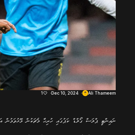
1
Dec 10, 2024
Ali Thameem
ނައިންޓީ ޕްލަސް ގޯލްޑް ކަޕުގައި ހުރިހާ މެޗަކުން މޮޅުވަމުން އައ