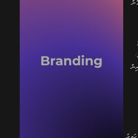
ެން
ޭ
.
ިން
ހަވީރު