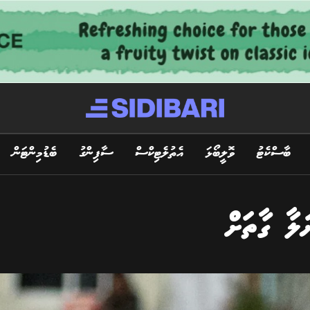
ބާސްކެޓު
ވޮލީބޯޅަ
އެތުލެޓިކްސް
ސާފިންގު
ބެޑުމިންޓަން
ަލާ ގާތަށް