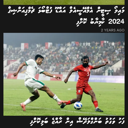
މައިލޯ ސިޓީން އެމްއޭސީއެލް އައްޑޫ ފުޓްބޯޅަ ޗެމްޕިއަންޝިޕް
2024 ކާމިޔާބު ކޮށްފި
2 YEARS AGO
ފަހު ވަގުތު ބަންގްލަދޭޝް އިން ރާއްޖެ ބަލިކޮށްފި