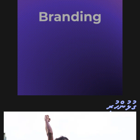
ގުޅުންހުރި