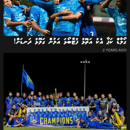
ގޯލްޑް ކަޕާ އެކު އަތޮޅު ފުޓްބޯޅަ އަލުން ގަލޮޅު ދަނޑަށް!
2 YEARS AGO