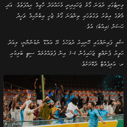
މިނިޓުގައި ދެވަނަ ގޯލު ޖަހައިދިނީ މުހައްމަދު ހާޒިމް ރިއްފަތެވެ. އަދި
މެޗުގެ އިތުރު ވަގުތުގައި ތިންވަނަ ގޯލު ޖެހީ އިބްރާހިމް ވަހީދު
ހަސަން (އިއްބެ) އެވެ.
ސެމީ ފައިނަލްގައި ހޮނިހިރު ދުވަހުގެ ރޭ އައްޑޫ ނުކުންނާނީ, މިއަދު
ހަވީރު ޕެނަލްޓީ ޖަހައިގެން 4-3 އިން ފުވައްމުލައް ސިޓީ ބަލިކުރި
ރ. އަލިފުއްޓާ ދެކޮޅަށެވެ.