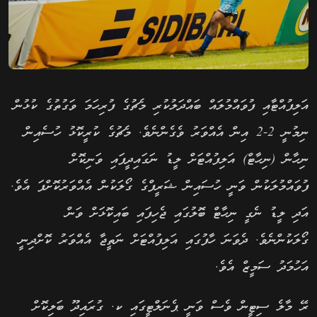
އަލިފުއްޓާއި ފުވައްމުލައް ބައްދަލުކުރި މެޗުގެ ފުރިހަމަ ވަގުތުގެ ކުޅުން
ނިމުނީ 2-2 އިން އެއްވަރު ވެގެންނެވެ. މެޗުގެ ކުރީކޮޅު ހުސެއިން
ނިހާން (ނިހާޓް) އަލިފުއްޓަށް ލީޑު ނަގައިދީފައި ވަނިކޮށް
ފުވައްމުލަކުން ވަނީ ހުސައިން ޝަރީފްގެ ގޯލަކުން އެއްވަރުކޮށްފަ އެވެ.
އަދި ލީޑު ނެގީ ނިހާޓް ބޮލުގައި ޖެހިފައި ބައިކޮޅަށް ވަން
ގޯލަކުންނެވެ. ދެވަނަ ހާފުގައި އަލިފުއްޓަށް ނަތީޖާ އެއްވަރު ކޮށްދިނީ
އަހުމަދު ސަމީޒް އެވެ.
ރޭ މާލެ ސިޓީން ވެސް ވަނީ ޕެނަލްޓީގައި ކ. ގުރައިދޫ ބަލިކޮށް