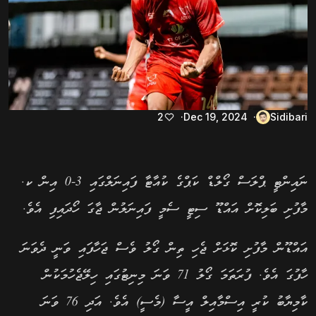
2
Dec 19, 2024
Sidibari
ނައިންޓީ ޕްލަސް ގޯލްޑް ކަޕްގެ ކުއާޓާ ފައިނަލްގައި 3-0 އިން ކ.
މާފުށި ބަލިކޮށް އައްޑޫ ސިޓީ ސެމީ ފައިނަލުން ޖާގަ ހޯދައިފި އެވެ.
އައްޑޫން މާފުށި ކޮޅަށް ޖެހި ތިން ގޯލު ވެސް ޖަހާފައި ވަނީ ދެވަނަ
ހާފުގަ އެވެ. ފުރަތަމަ ގޯލު 71 ވަނަ މިނިޓުގައި ހިލޭޖެހުމަކުން
ކާމިޔާބު ކުރީ އިސްމާއިލް އީސާ (މެސީ) އެވެ. އަދި 76 ވަނަ