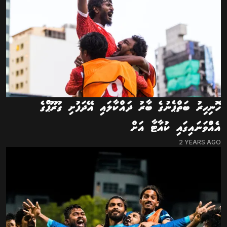
ހޮނިހިރު ބަތްޕެނުގެ ބާރު ދައްކާލައި އޭދަފުށި ގުރޫޕްގެ
އެއްވަނައިގައި ކުއާޓާ އަށް
2 YEARS AGO