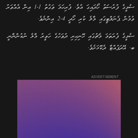
ސެމީގެ ފުރުސަތު ހޯދައިގަ އެވެ. ފުރިހަމަ ވަގުތު 1-1 އިން އެއްވަރު
ވުމުން ޕެނަލްޓީގައި މާލެ ކުރި ހޯދީ 4-2 އިންނެވެ.
ސެމީގެ ފުރަތަމަ މެޗުގައި ހޮނިހިރި ދުވަހުގެ ހަވީރު މާލެ ނުކުންނާނީ
ބ. އޭދަފުއްޓާ ދެކޮޅަށެވެ.
ADVERTISEMENT