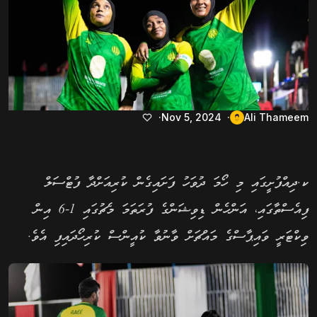
Nov 5, 2024
Ali Thameem
ކ.ދިއްފުށީގައި މި ހޯމަ ދުވަހު ފަށައިގެން ކުރިއަށްދާ ފުޓްސަލް
ފިއެސްތާގައި، އަންހެން ޑިވިޝަންގެ ފުރަތަމަ މެޗުގައި 1-6 އިން
ވިކްޓަރީ ވައިޕާސްގެ މައްޗަށް ވާނުވާ ކުއީންސް ކުރިހޯދައިފި އެވެ.