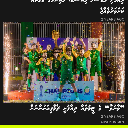
ކަށަވަރުވެއްޖެ
2 YEARS AGO
❞ވާނުވާ❝ ގެ ޓީމުތައް ދިއްފުށީ ޗެމްޕިއަނުންނަށް
2 YEARS AGO
ADVERTISEMENT