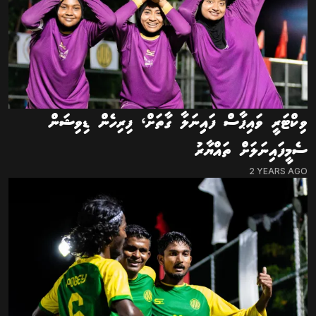
ވިކްޓަރީ ވައިޕާސް ފައިިނަލާ ގާތަށް، ފިރިހެން ޑިވިޝަން
ސެމީފައިނަލަށް ތައްޔާރު
2 YEARS AGO