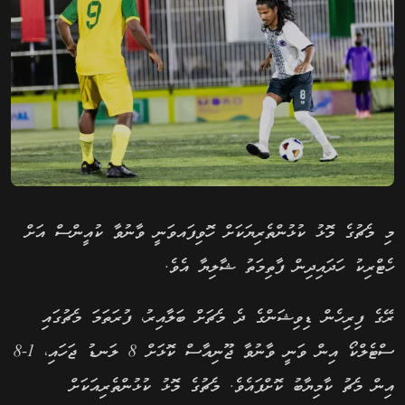
މި މެޗުގެ މޮޅު ކުޅުންތެރިޔަކަށް ހޮވިފައވަނީ ވާނުވާ ކުއީންސް އަށް
ހެޓްރިކު ހަދައިދިން ފާތިމަތު ޝާލިޔާ އެވެ.
ރޭގެ ފިރިހެން ޑިވިޝަންގެ ދެ މެޗަށް ބަލާއިރު، ފުރަތަމަ މެޗުގައި
ސްޓެލްކޯ އިން ވަނީ ވާނުވާ ޖޫނިއާސް ކޮޅަށް 8 ލަނޑު ޖަހައި، 1-8
އިން މެޗު ކާމިޔާބު ކޮށްފައެވެ. މެޗުގެ މޮޅު ކުޅުންތެރިއަކަށް