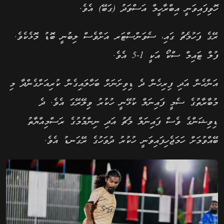
ހޮވިފައިވަނީ އިބްރާހީމް އަސްވަދު (ގަބޭ) އެވެ.
ރޭގެ ފަހުމެޗު ގައި، ސެވަންސްޓަރ އަށްވެސް ލިބުނީ ބޮޑު މޮޅެކެވެ.
ފުލް ޓައިމް ސްކޯ އަކީ 1-5 އެވެ.
އަންހެން އަދި ފިރިހެން ދެ ޑިވިށަނަށް ބަހާލައިގެން ކުރިއަށްގެންދާ މި
މުބާރާތުގެ ސެމީ ފައިނަލް ކުޅޭނީ ހުކުރު ވިލޭރޭގަ އެވެ. ދެ
ޑިވިޝަންގެ ވެސް ފައިނަލް މެޗު އަދި ނިންމުމުގެ ރަސްމިއްޔާތު
ބޭއްވުމަށް ހަމަޖެހިފައިވަނީ ހުކުރު ދުވަހުގެ ރޭގަނޑު އެވެ.