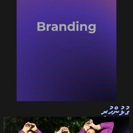
ގުޅުންހުރި