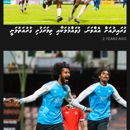
ގުރައިދުއަށް އެއްވަނަ, ފުވައްމުލަކާއި ތިމަރަފުށި ގުރުއަތުލަނީ
2 YEARS AGO