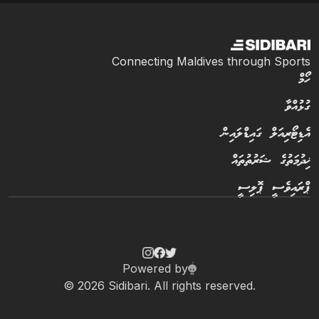
Connecting Maldives through Sports
ހޯމް
ގުޅުއްވާ
އެޑިޓޯރިއަލް ގައިޑްލައިން
ޚިދުމަތުގެ ޝަރުތުތައް
ޕްރައިވެސީ ޕޮލިސީ
Powered by
© 2026 Sidibari. All rights reserved.