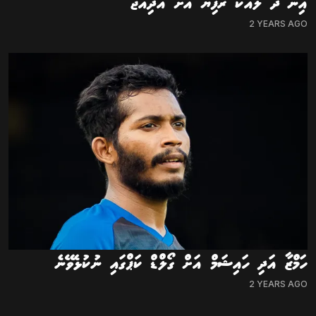
އިން ދެ ލައްކަ ރުފިޔާ އަށް އެދިއްޖެ
2 YEARS AGO
ހަމްޒާ އަދި ހައިޝަމް އަށް ގޯލްޑް ކަޕްގައި ނުކުޅެވޭނެ
2 YEARS AGO