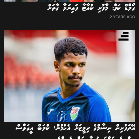
ގޯލްޑް ކަޕް: މާފުށި ކުއާޓާ ފައިނަލާ ގާތަށް
2 YEARS AGO
އޭދަފުށިން ނިޝާމްގެ ރިލީޒަށް އެހުމުން، ކްލަބް އީގަލްސް