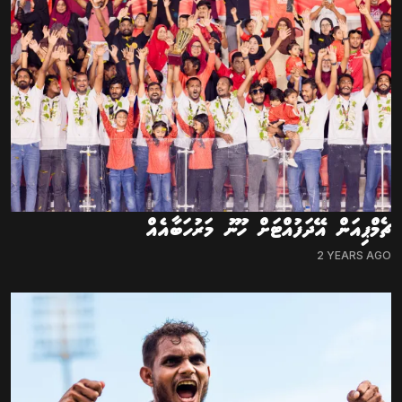
ޗެމްޕިއަން އޭދަފުއްޓަށް ހޫނު މަރުހަބާއެއް
2 YEARS AGO