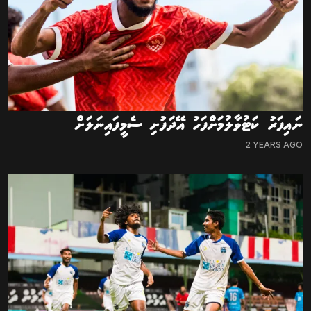
ނައިފަރު ކަޓުވާލުމަށްފަހު އޭދަފުށި ސެމީފައިނަލަށް
2 YEARS AGO