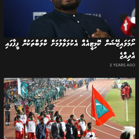
ނޯމަލައިޒޭޝަން ކޮމިޓީއެއް އެކުލަވާލުމަށް ކްލަބްތަކުން ފީފާގައި
އެދިއްޖެ
2 YEARS AGO