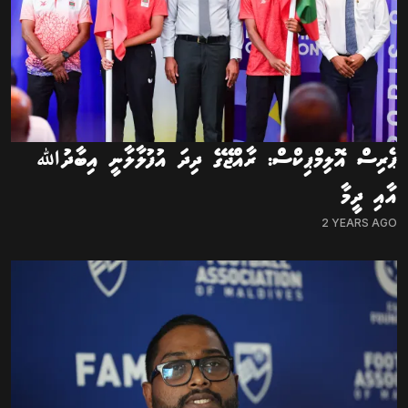
ޕެރިސް އޮލިމްޕިކްސް: ރާއްޖޭގެ ދިދަ އުފުލާލާނީ އިބާދުﷲ
އާއި ދީމާ
2 YEARS AGO