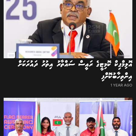
އޮލިމްޕިކް ކޮމިޓީގެ ރައީސް ސައްތާރު އިތުރު ދައުރަކަށް
އިންތިހާބުކޮށްފި
1 YEAR AGO