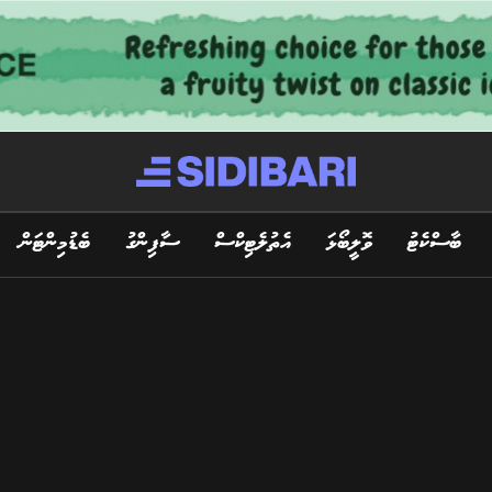
ބާސްކެޓު
ވޮލީބޯޅަ
އެތުލެޓިކްސް
ސާފިންގު
ބެޑުމިންޓަން