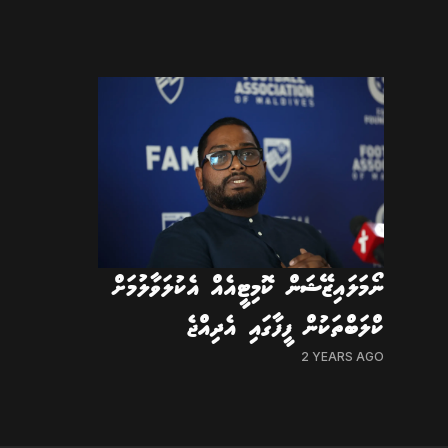
ނޯމަލައިޒޭޝަން ކޮމިޓީއެއް އެކުލަވާލުމަށް
ކްލަބްތަކުން ފީފާގައި އެދިއްޖެ
2 YEARS AGO