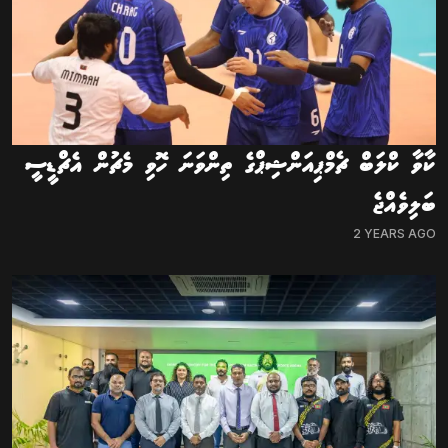
ކާވާ ކްލަބް ޗެމްޕިއަންޝިޕްގެ ތިންވަނަ ހޮވި މެޗުން އެޗްޑީސީ
ބަލިވެއްޖެ
2 YEARS AGO