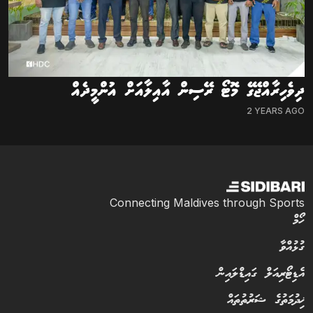
ދިވެހިރާއްޖޭގެ މޮޓޯ ރޭސިން އާއިލާއަށް އުންމީދެއް
2 YEARS AGO
Connecting Maldives through Sports
ހޯމް
ގުޅުއްވާ
އެޑިޓޯރިއަލް ގައިޑްލައިން
ޚިދުމަތުގެ ޝަރުތުތައް