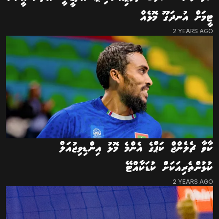
ޓީމަށް އުނދަގޫ މޮޅެއް
2 YEARS AGO
ކާވާ ޗެލެންޖް ކަޕްގެ އެންމެ މޮޅު އިންޑިވިޖުއަލް
ކުޅުންތެރިއަކަށް ކުޑަކާއްޓޭ
2 YEARS AGO