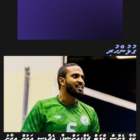
ގުޅުންހުރި
ކާވާ މެންސް ކްލަބް ޗެމްޕިއަންޝިޕް: އެޗްޑީސީ އަތުން އީރާނު