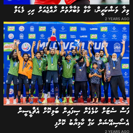
ވިދާ ލަޝްކަރީން: ކާވާ މުބާރާތުން ރާއްޖެއަށް ރިހި މެޑަލް
2 YEARS AGO
ފަސް ސެޓަށް ކުޅެގެން ސިފައިން ބަލިކޮށް އެޗްޑީސީން
އެސޯސިއޭޝަން ކަޕް ކާމިޔާބު ކޮށްފި
2 YEARS AGO