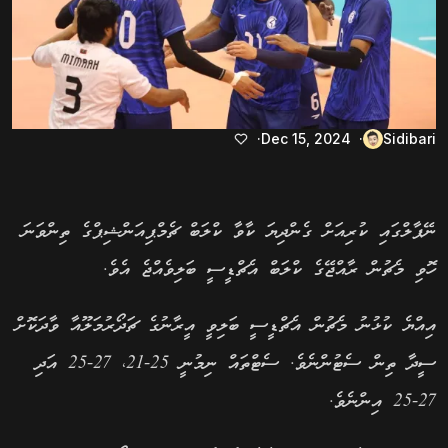
Dec 15, 2024
Sidibari
ނޭޕާލްގައި ކުރިއަށް ގެންދިޔަ ކާވާ ކްލަބް ޗެމްޕިއަންޝިޕްގެ ތިންވަނަ
ހޮވި މެޗުން ރާއްޖޭގެ ކްލަބް އެޗްޑީސީ ބަލިވެއްޖެ އެވެ.
އިއްޔެ ކުޅުނު މެޗުން އެޗްޑީސީ ބަލިވީ އީރާނުގެ ޗަދޯރުމަލޫއާ ވާދަކޮށް
ސީދާ ތިން ސެޓުންނެވެ. ސެޓްތައް ނިމުނީ 25-21، 27-25 އަދި
27-25 އިންނެވެ.