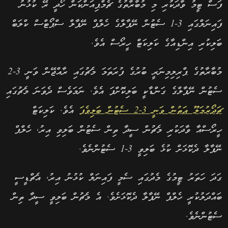
ފަސް ޓީމު ވާދަކުރި މި މުބާރާތުގެ ޗެމްޕިއަންކަން ހޯދީ ރޭ ކުޅުނު
ފައިނަލްގައި 3-1 ސެޓުން ނޭޕާލްގެ ހެލްޕް ނޭޕާލް ސްޕޯޓްސް ކްލަބް
ބަލިކުރި އިންޑިއާގެ ކަލިކަޓް ހީރޯސް އެވެ.
މުބާރާތުގެ ޕްރިލިމިނަރީ ބުރުގެ ފުރަތަމަ މެޗުގައި ރާއްޖޭން ވަނީ 3-2
ސެޓުން ނޭޕާލްގެ ގަންޑާކީ ބަލިކޮށްފަ އެވެ. ނަމަވެސް ދެވަނަ މެޗުގައި
ޗަދޯރުމަލޫ އަތުން ވަނީ 3-2 ސެޓުން ބަލިވެފަ
އެވެ. ކަލިކަޓް
ހީރޯސްއާ ވާދަކުރި މެޗުން ސީދާ ތިން ސެޓުން ބަލިވި އިރު, ހެލްޕް
ނޭޕާލާ ދެކޮޅަށް ކުޅެ ބަލިވީ 3-1 ސެޓުންނެވެ.
ގަދަ ހަތަރު ޓީމުގެ މެދުގައި ސެމީ ފައިނަލް ކުޅުނު އިރު, އެޗްޑީސީ
ބައްދަލުކުރީ ހެލްޕް ނޭޕާލާ ދެކޮޅަށެވެ. އެ މެޗުން ބަލިވީ ސީދާ ތިން
ސެޓުންނެވެ.