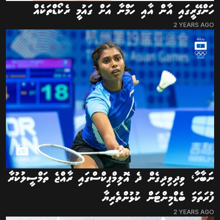
ހަންގޭރީގައި އާން އާއި ހަމްނާ އަށް ގައުމީ ރެކޯޑްތަކެއް
2 YEARS AGO
ނަބާހާ، ވިދިވިދިގެން ދެ އޮލިމްޕިކްސްގައި ރާއްޖެ ތަމްސީލުކުރާ
ފުރަތަމަ ބެޑްމިންޓަން ކުޅުންތެރިޔާ
2 YEARS AGO