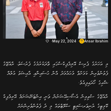
May 22, 2024
Ansar Ibrahim
މި އަހަރުގެ ޕެރިސް އޮލިމްޕިކްސްގައި ވާދަކުރުމުގެ ފުރުސަތު، ރާއްޖޭގެ
ފެތުންތެރިން ކަމަށްވާ މުޙައްމަދު އާން ޙުސައިނާއި އާއިޝަތު އުލްޔާ
ޝާއިގު ހޯދައިފިއެވެ.
ރާއްޖޭގެ ސްވިމިން އެސޯސިއޭޝަނުން ވަނީ އިންޓަނޭޝަނަލް އޮލިމްޕިކް
ކޮމިޓީގެ ޔުނިވަރސަލިޓީ ސްލޮޓްތައް މި ދެ ފެތުންތެރިންނަށް