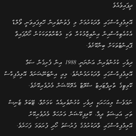
ދީފައިވެއެވެ
އޮލިމްޕިކްސްގައި ވާދަކުރުމަށް މި ފެތުންތެރިން ހޮވިފައިވަނީ ވޯލްޑް
އެކުއެޓިކްސްއިން އިންތިޒާމުކުރާ ވަކި މުބާރާތްތަކަކުން ހޯދާފައިވާ
ޕޮއިންޓްތަކަށް ބިނާކޮށެވެ.
ދިވެހި ކުޅުންތެރިން އަންނަނީ 1988 އިން ފެށިގެން ސަމާ
އޮލިމްޕިކްސްގައި ވާދަކުރަމުންނެވެ. މިއީ އިންޓަނޭޝަނަލް އޮލިމްޕިކްސް
ކޮމިޓީގެ ތްރީޕާޓައިޓް ސްލޮޓް އެލޮކޭޝަން މެދުވެރިކޮށެވެ.
ނަމަވެސް މިއަހަރަކީ ދިވެހި ކުޅުންތެރިއެއް ކަމަށްވާ، ޓޭބަލް ޓެނިސް
ތަރި އައިޝަތު ދީމާ، ކޮލިފިކޭޝަން މަރުހަލާ މެދުވެރިކޮށް
އޮލިމްޕިކްސްގައި ވާދަކުރުމުގެ ފުރުސަތު ހޯދި ފުރަތަމަ ފަހަރެވެ.