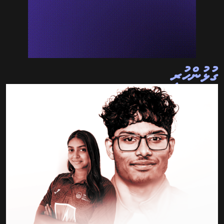
ގުޅުންހުރި