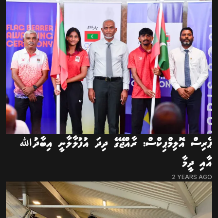
ޕެރިސް އޮލިމްޕިކްސް: ރާއްޖޭގެ ދިދަ އުފުލާލާނީ އިބާދުﷲ
އާއި ދީމާ
2 YEARS AGO