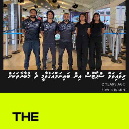
ރިވައިވަލް ސްޕޯޓްސް އިން ބައިނަލްއަގުވާމީ ދެ މުބާރާތަކަށް
2 YEARS AGO
ADVERTISEMENT