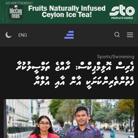
Ski
ADVERTISEMENT
t
conten
Search Button
Search
ENG
for:
Sports
/
Swimming
ޕެރިސް އޮލިމްޕިކްސް: ރާއްޖެ ތަމްސީލުކުރާ
ފެތުންތެރިންކަނަކީ އާން އާއި އުލްޔާ