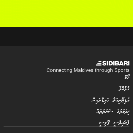
Connecting Maldives through Sports
ހޯމް
ގުޅުއްވާ
އެޑިޓޯރިއަލް ގައިޑްލައިން
ޚިދުމަތުގެ ޝަރުތުތައް
ޕްރައިވެސީ ޕޮލިސީ