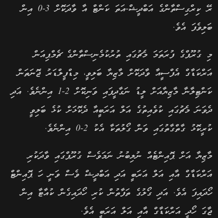
ރޭ ކިރްގިސްތާންގެ އަބްދީޝް-އަތަ ކަންޓް އާ ވާދަކޮށް 3-0 އިން
ބަލިވެފަ އެވެ.
މި ގުރޫޕްގެ ފުރަތަމަ މެޗުގައި ތުރުކުމެނިސްތާންގެ ޗެމްޕިއަން
އަރްކަޑާގް އެފްސީއާ ވާދަކޮށް މާޒިޔާ ބަލިވީ، މިޑްފީލްޑަރު ޖޮނަތަން
ކަންޓިލާނާ މާޒިޔާއަށް ލީޑު ނަގާދީފައި ވަނިކޮށް 2-1 އިންނެވެ. އަދި
ދެވަނަ މެޗުގައި ކުވެއިތުގެ އަލް އަރަބީއާ ދެކޮޅަށް ކުޅެ ބަލިވީ
ކުރީކޮޅު ގާތްގާތުގައި ވަން ގޯލުތަކާ އެކު 2-0 އިންނެވެ.
މާޒިޔާ އަށް ޕޮއިންޓެއް ނުލިބުނު ނަމަވެސް ގުރޫޕްގައި ވާދަކުރި
އަރްކަޑާގް އާއި އަލް އަރަބީ އަދި އަބްދީޝް ވެސް ވަނީ ހަ ޕޮއިންޓް
ހޯދައިފަ އެވެ. އަދި ގޯލުގެ ތަފާތުން ކުރި ހޯދައިގެން ކުއާޓާ އިން
ޖާގަ ހޯދީ އަރްކަޑާގް އާއި އަލް އަރަބީ އެވެ.