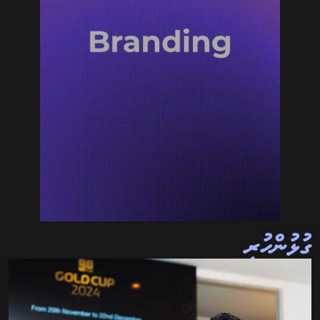
ގުޅުންހުރި