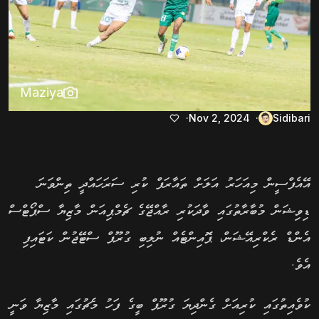
Maziya
Nov 2, 2024
Sidibari
އޭއެފްސީން މިއަހަރު އަލަށް ތައާރަފް ކުރި ސަރަހައްދީ ތިންވަނަ
ޑިވިޝަން މުބާރާތުގައި ވާދަކުރި ރާއްޖޭގެ ޗެމްޕިއަން މާޒިޔާ ސްޕޯޓްސް
އެންޑް ރެކްރިއޭޝަން، ޕޮއިންޓެއް ނުލިބި ގުރޫޕް ސްޓޭޖުން ކަޓައިފި
އެވެ.
ކުވެއިތުގައި ކުރިއަށް ގެންދިޔަ ގުރޫޕް ބީގެ ފަހު މެޗުގައި މާޒިޔާ ވަނީ