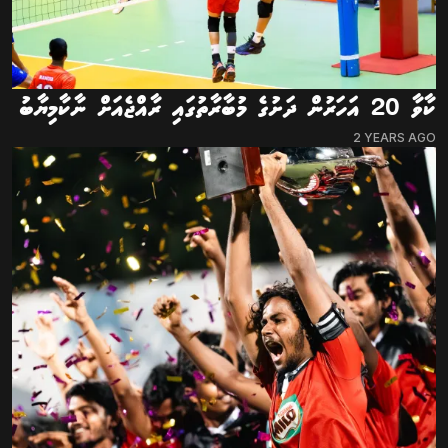
ކާވާ 20 އަހަރުން ދަށުގެ މުބާރާތުގައި ރާއްޖެއަށް ނާކާމިޔާބު
2 YEARS AGO