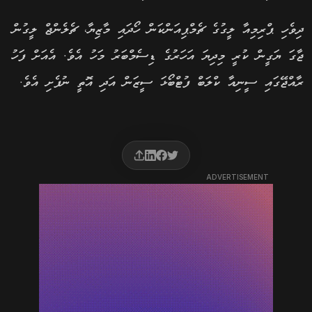
ދިވެހި ޕްރިމިއާ ލީގުގެ ޗެމްޕިއަންކަން ހޯދައި މާޒިޔާ، ޗެލެންޖް ލީގުން
ޖާގަ ޔަގީން ކުރީ މިދިޔަ އަހަރުގެ ޑިސެމްބަރު މަހު އެވެ. އެއަށް ފަހު
ރާއްޖޭގައި ސީނިއާ ކްލަބް ފުޓްބޯޅަ ސީޒަން އަދި އޮތީ ނުފެށި އެވެ.
ADVERTISEMENT