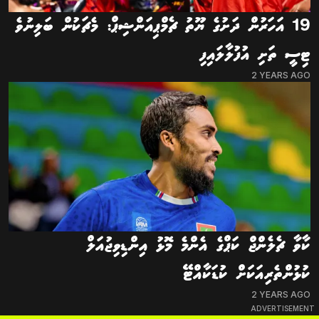
19 އަހަރުން ދަށުގެ ޔޫތު ޗެމްޕިއަންޝިޕް: މެޗަކުން ބަލިނުވެ
ޓިސީ ތަށި އުފުލާލައިފި
2 YEARS AGO
ކާވާ ޗެލެންޖް ކަޕްގެ އެންމެ މޮޅު އިންޑިވިޖުއަލް
ކުޅުންތެރިއަކަށް ކުޑަކާއްޓޭ
2 YEARS AGO
ADVERTISEMENT