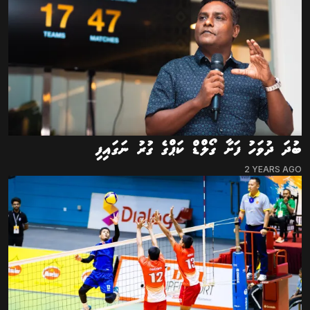
ބުދަ ދުވަހު ފަށާ ގޯލްޑް ކަޕްގެ ގުރު ނަގައިފި
2 YEARS AGO