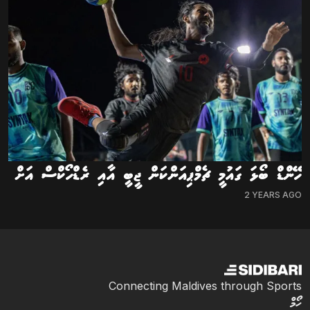
ހޭންޑް ބޯޅަ ގައުމީ ޗެމްޕިއަންކަން ޖީބީ އާއި ރެޑްހޯކްސް އަށް
2 YEARS AGO
Connecting Maldives through Sports
ހޯމް