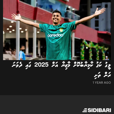
ލީގު ކަޕު ކާމިޔާބުކޮށް މާޒިޔާ އަށް 2025 ގައި ދެވަނަ
ރަން ތަށި
1 YEAR AGO