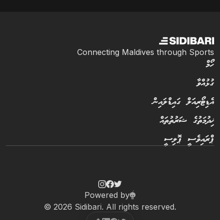
Connecting Maldives through Sports
ހޯމް
ގުޅުއްވާ
އެޑިޓޯރިއަލް ގައިޑްލައިން
ޚިދުމަތުގެ ޝަރުތުތައް
ޕްރައިވެސީ ޕޮލިސީ
Powered by
© 2026 Sidibari. All rights reserved.