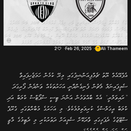
2
Feb 26, 2025
Ali Thameem
އެފްއޭއެމް ޔޫތު ޗެމްޕިއަންޝިޕުގައި މިރޭ ކުޅެން ހަމަޖެހިފައިވާ
ސެމީފައިނަލް މެޗުން ފެނިގެންދާނީ އަހަރުތަކެއް ވަންދެން ފޯރިގަދަ
”ރައިވަލްރީ“ އެއް ބާއްވަމުން އަންނަ ޓީސީ ސްޕޯޓްސް ކްލަބް އަދި
ކްލަބް އީގަލްސްގެ ކުރިމަތިލުމެކެވެ. މި އަހަރުގެ މުބާރާތުގައި ގްރޫޕް
ސްޓޭޖުގެ ދެފަޅީގައި ވާދަކޮށް ސެމީއަށް ދަތުރުކުރި މި ދެޓީމުގެ މާޒީ