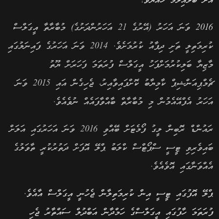
އަށް ބަލައިލަމާ ހެއްޔެވެ؟
2016
ވަނަ އަހަރު (އޭރުގެ 21 އަހަރުންދަށުގެ) މުބާރާތާ އީގަލްސް
ކުރިމަތިލީ ތަށި ދިފާއު ކުރުމަށެވެ. 2014 ވަނަ އަހަރުގެ ފައިނަލުގައި
މާޒިޔާ ބަލިކުރުމަށްފަހު އީގަލްސް ފުރަތަމަ ފަހަރަށް ޔޫތު
ޗެމްޕިއަންޝިޕް ކާމިޔާބު ކޮށްފައިވާއިރު، ޖެހިގެން އައި 2015 ވަނަ
އަހަރު އެފްއޭއެމުން މި މުބާރާތް ބާއްވާފައެއް ނުވެއެވެ.
ރައުންޑް ރޮބިން ލީގު ފޯމެޓަށް ބޭއްވި 2016 ވަނަ އަހަރުގައި އަލަށް
ބައިވެރިވި ޓީސީ ސްޕޯޓްސް ކްލަބު ޕްލޭ އޮފަށް ދަތުރުކުރީ ތާވަލުގެ
އެއްވަނާގައި އޮވެއެވެ.
ޕްލޭ އޮފުގައި ޓީސީ އިން ކުރިމަތިލާން ޖެހުނީ އީގަލްސް އާއެވެ.
ފުރަތަމަ ހާފުގައި އީގަލްސްގެ ހަމްދާން އަބްދުލް ސައްތާރު ޖެހި