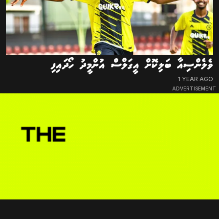
ވެލެންސިއާ ބަލިކޮށް އީގަލްސް އުންމީދު ހޯދައިފި
1 YEAR AGO
ADVERTISEMENT