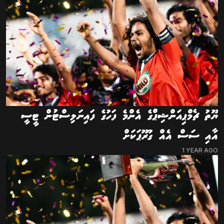
ޔޫތު ޗެމްޕިއަންޝިޕްގެ އެންމެ ފަހުގެ ފައިނަލިސްޓުން ޓީސީ
އާއި ސަސް އެއް ގުރޫޕަކަށް
1 YEAR AGO