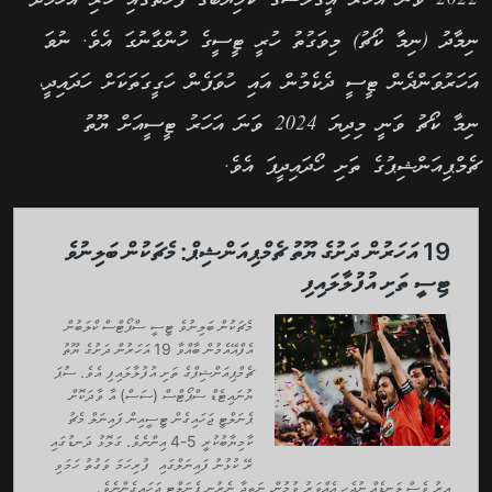
ނިމާދު (ނިމާ ކޯޗު) މިވަގުތު ހުރީ ޓީސީގެ ހުންގާނުގަ އެވެ. ނުވަ
އަހަރުވަންދެން ޓީސީ ދެކެމުން އައި ހުވަފެން ހަގީގަތަކަށް ހަދައިދީ،
ނިމާ ކޯޗު ވަނީ މިދިޔަ 2024 ވަނަ އަހަރު ޓީސީއަށް ޔޫތު
ޗެމްޕިއަންޝިޕުގެ ތަށި ހޯދައިދީފަ އެވެ.