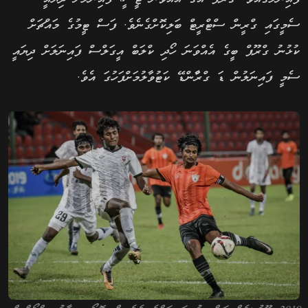
ސެމީގައި ގްރީން ސްޓްރީޓް ބަލިކޮށްގެނެވެ. ފަސް ޓީމުގެ މައްޗަށް
ކުޅުނު ގްރޫޕް ބީގެ އެއްވަނަ ހޯދި ކްލަބް އީގަލްސް ފައިނަލަށް ދިޔައީ
ސެމީ ފައިނަލުން ޑަ ގްރާްންޑޭ ކަޓުވާލުމަށްފަހުގަ އެވެ.