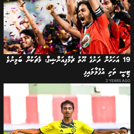
19 އަހަރުން ދަށުގެ ޔޫތު ޗެމްޕިއަންޝިޕް: މެޗަކުން ބަލިނުވެ
ޓިސީ ތަށި އުފުލާލައިފި
2 YEARS AGO