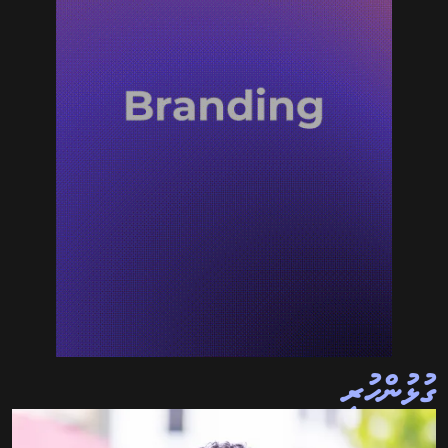
ގުޅުންހުރި