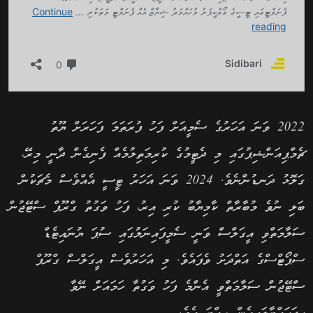
2022 ވަނަ އަހަރުގެ ސެމީއަށް ފަހު ފުރަތަމަ ފަހަރަށް ޔޫތު
ޗެމްޕިއަންޝިޕުގައި މި ދެޓީމުގެ ކުރިމަތިލުމެއް ފެނިގެން ދާނީ މިރޭ،
ގަލޮޅު ދަނޑުންނެވެ. 2024 ވަނަ އަހަރު ޓީސީ އެއްވެސް މެޗަކުން
ބަލި ނުވެ މުބާރާތް ކާމިޔާބު ކުރި އިރު، ފަހު ވަގުތު ގްރޫޕް ސްޓޭޖުން
ސަލާމަތްވި އީގަލްސް ވަނީ ސެމީފައިނަލުގައި ސުޕަ ޔުނައިޓެޑް
ސްޕޯޓްސްގެ އަތްދަށު ވެފައެވެ. މި އަހަރުވެސް އީގަލްސް ގްރޫޕް
ސްޓޭޖުން ސަލާމަތްވީ އެންމެ ފަހު ވަގުތާ ހަމައަށް ނޭވާ