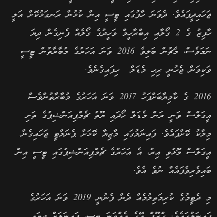
ޖަހައިދީފައެވެ. ދެވަނަ ހާފުގައި ޓީސީ އިން ކުޅުން ރަނގަޅުކޮށް އަލީ
ހާފިޒު ގެ 2 ގޯލާއި އިބްރާހީމް ވަހީދުގެ ގޯލެއް ފެނިގެން ދިޔަ
ނަމަވެސް، މެޗުން ބަލިވެ 2016 ވަނަ އަހަރުގެ މުބާރާތުން ޓީސީ
ވަކިވަން ޖެހުނީ ރިހި މެޑަލް ހިފައިގެނެވެ.
2016 ގެ ކާމިޔާބަށްފަހު 2017 ވަނަ އަހަރުގެ މުބާރާތުންވެސް
އީގަލްސް ވަނީ ރަން މެޑަލް ހޯދައި ޔޫތު ޗެމްޕިއަންޝިޕުގެ ތަށި
މިލްކު ކޮށްފައެވެ. ފައިނަލުގައި މާޒިޔާ ކޮޅަށް ޕެނަލްޓީ ޖަހައިގެން
އީގަލްސް މޮޅުވި އިރު، އެ އަހަރުގެ ޗެމްޕިއަންޝިޕުގައި ޓީސީ އިން
ބައިވެރިވެފައެއް ނުވެ އެވެ.
މި ދެޓީމުގެ ކުރިމަތިލުމެއް ދެން ފެނުނީ 2019 ވަނަ އަހަރުގެ
ފައިނަލުގައެވެ. ގްރޫޕް އޭގެ އެއްވަނަ ޓީސީ، ފައިނަލަށް ދިޔައީ