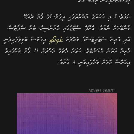
ހިފަހައްޓާލައިގެން ތިއްބަ އެވެ.
ނަމަވެސް މި އަހަރުގެ މުބާރާތުގައި އީގަލްސްގެ ފޯމު ދެރައޭ
ބުނެވޭކަށް ނެތެވެ. ގްރޫޕް ސްޓޭޖުގައި ވެލެންސިޔާ، ބުރު ސްޕޯޓްސް،
އަދި ގްރީން ސްޓްރީޓްސްގެ މައްޗަށް
ކުރިހޯދި
އީގަލްސް ބަލިވެފައިވަނީ
މާޒިޔާ އަތުން އެކަންޏެވެ. ހަތަރު މެޗުގެ މައްޗަށް 11 ގޯލު ޖަހާފައިވާ
އީގަލްސް ކޮޅަށް ވަދެފައިވަނީ 4 ގޯލެވެ.
ADVERTISEMENT