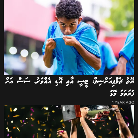
ޔޫތު ޗެމްޕިއަންޝިޕް: ޓީސީ އާއި އޮޑި އެއްވަރު, ސަސް އަށް
ފުރަތަމަ މޮޅު
1 YEAR AGO