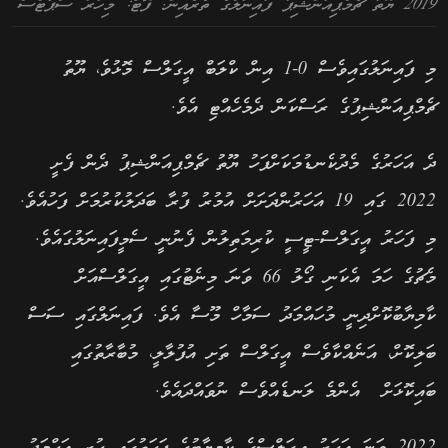
2019 ޔޫތު ޗެމްޕިއަންޝިޕު ފައިނަލްގެ ތެރެއިން. ފޮޓޯ: މިހާރު ސްޕޯޓްސް
މި ފައިނަލުގައިވެސް 0-1 އިން ކްލަބް އީގަލްސް މޮޅުވެ، ޔޫތު
ޗެމްޕިއަންޝިޕުގެ ރަސްކަން ދެމެހެއްޓި އެވެ.
ދެ އަހަރުގެ މެދުކެނޑުމަކަށްފަހު ޔޫތު ޗެމްޕިއަންޝިޕު ދެން ފެށީ
2022 ގައި 19 އަހަރުންދަށަށް އުމުރު ފުރާ ބަދަލުކުރުމަށް ފަހުއެވެ.
މި ފަހަރު އީގަލްސް-ޓީސީ ކުރިމަތިލުން ފެނުނީ ސެމީފައިނަލުގައެވެ.
މެޗުގެ ހަމަ އެކަނި ގޯލު 66 ވަނަ މިނެޓުގައި އީގަލްސްއަށް
ކާމިޔާބުކޮށްދިނީ މުހައްމަދު ސަމާހް މޫސާ އެވެ. ފައިނަލްގައި ސަސް
ބަލިކޮށް، އަނެއްކާވެސް އީގަލްސް ތަށި އުފުލާލީ، މުބާރާތުގައި
ބައިކޮޅަށް އެންމެ ލަނޑެއްވެސް ނުވައްދައެވެ.
2022 ވަނަ އަހަރު އީގަލްސްގެ ކާމިޔާބުގެ ފަހަތުގައި ހުރި އަހްމަދު