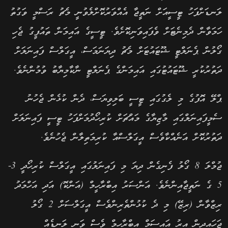
ލަނޑަށްފަހު ޓީސީއަށް ނަތީޖާ އެއްވަރުކޮށްލެވުނީ މެޗު ރަސްމީ ވަގުތު
ހަމަވާން ދެމިނެޓަށް ވެފައިވަނިކޮށެވެ. ޓީސީގެ އައިމަން ތައުފީގު ޖެހި
ގޯލުން ޕެނަލްޓީ ޝޫޓައުޓަށް މެޗު ދިޔަނަމަސް، އީގަލްސް ފައިނަލަށް
ދަތުރުކުރީ ޝޫޓައުޓުގައި އައިމަންގެ ޕެނަލްޓީ ނާކާމިޔާބު ވުމުންނެވެ.
ޕްލޭ އޮފުގެ މި ލެގުގައި ޓީސީ ބަލިވިޔަސް، ދެން ކުޅެން ޖެހުނު
ސެމީފައިނަލްގައި މާޒިޔާގެ މައްޗަށް ކުރިހޯދުމަށްފަހު ޓީސީ ފައިނަލަށް
ދަތުރުކޮށް އަނެއްކާވެސް އީގަލްސްއާ ކުރިމަތިލާން ޖެހުނެވެ.
ޖުމްލަ 8 ގޯލު ފެނިގެން ދިޔަ މި ފައިނަލުގައި އީގަލްސް ކުރިހޯދީ 3-
5 ގެ ނަތީޖާއިންނެވެ. އަންސަރު އިބްރާހީމް (އަންކޮ) އަދި އަހްމަދު
ރިޒްވާން (ރިޒޭ) މި ދެ ކުޅުންތެރިންވެސް އީގަލްސަށް 2 ގޯލު
ޖަހައިދިން އިރު އައިސަމް އިބްރާހީމް ވެސް ވަނީ ލަނޑެއް