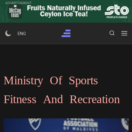
Ski
ADVERTISEMENT
t
conten
Search Button
Search
ENG
for:
Ministry Of Sports
Fitness And Recreation