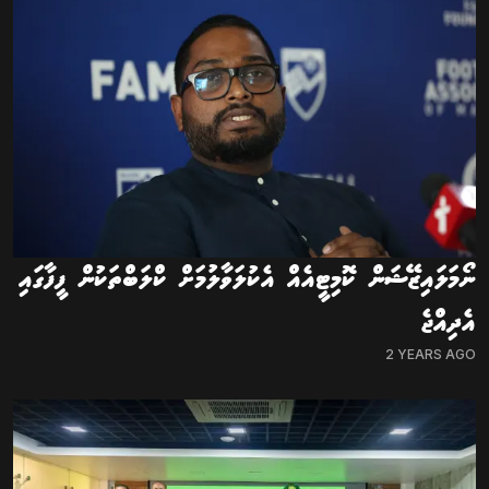
ނޯމަލައިޒޭޝަން ކޮމިޓީއެއް އެކުލަވާލުމަށް ކްލަބްތަކުން ފީފާގައި
އެދިއްޖެ
2 YEARS AGO