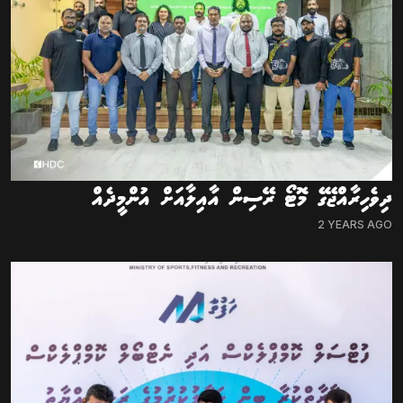
ދިވެހިރާއްޖޭގެ މޮޓޯ ރޭސިން އާއިލާއަށް އުންމީދެއް
2 YEARS AGO