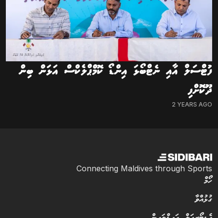
ފުޓްސަލް އާއި ނެޓްބޯޅަ އިންޑޯ ކޮމްޕްލެކްސް އަޅަން ބިން
ދޫކޮށްފި
2 YEARS AGO
Connecting Maldives through Sports
ހޯމް
ގުޅުއްވާ