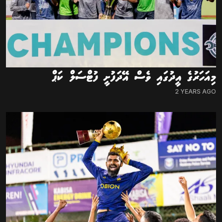
މިއަހަރުގެ އީދުގައި ވެސް އޭދަފުށީ ފުޓްސަލް ކަޕް
2 YEARS AGO