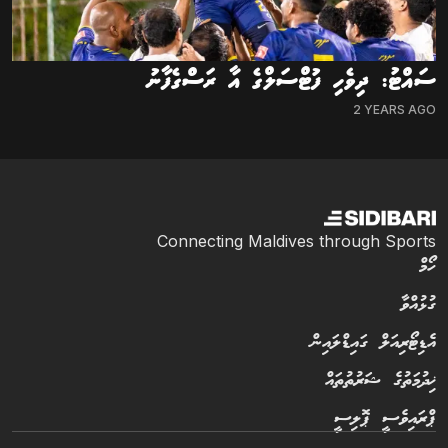
ސައްޓު: ދިވެހި ފުޓްސަލްގެ އާ ރަސްގެފާނު
2 YEARS AGO
Connecting Maldives through Sports
ހޯމް
ގުޅުއްވާ
އެޑިޓޯރިއަލް ގައިޑްލައިން
ޚިދުމަތުގެ ޝަރުތުތައް
ޕްރައިވެސީ ޕޮލިސީ