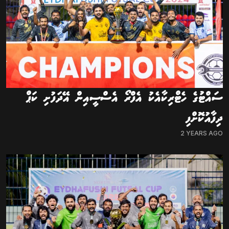
ސައްޓުގެ ހެޓްރިކާއެކު އެފްރޯ އެސްސީއިން އޭދަފުށި ކަޕް
ދިފާއުކޮށްފި
2 YEARS AGO