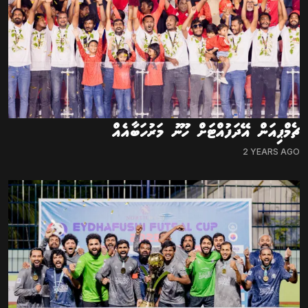
ޗެމްޕިއަން އޭދަފުއްޓަށް ހޫނު މަރުހަބާއެއް
2 YEARS AGO