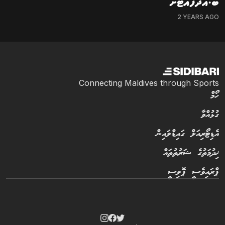
ބ.އޭދަފުއްޓަށް
2 YEARS AGO
Connecting Maldives through Sports
ހޯމް
ގުޅުއްވާ
އެޑިޓޯރިއަލް ގައިޑްލައިން
ޚިދުމަތުގެ ޝަރުތުތައް
ޕްރައިވެސީ ޕޮލިސީ