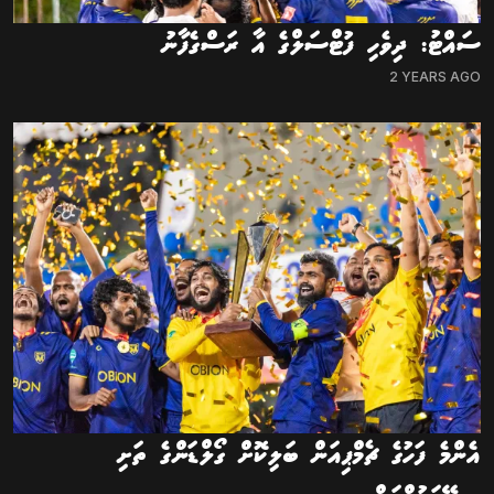
ސައްޓު: ދިވެހި ފުޓްސަލްގެ އާ ރަސްގެފާނު
2 YEARS AGO
އެންމެ ފަހުގެ ޗެމްޕިއަން ބަލިކޮށް ގޯލްޑަންގެ ތަށި