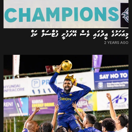
މިއަހަރުގެ އީދުގައި ވެސް އޭދަފުށީ ފުޓްސަލް ކަޕް
2 YEARS AGO