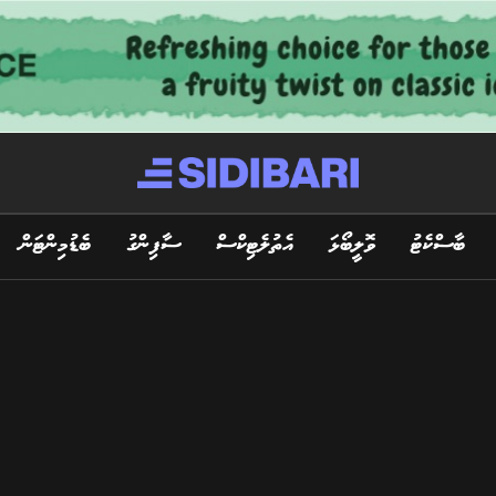
ބާސްކެޓު
ވޮލީބޯޅަ
އެތުލެޓިކްސް
ސާފިންގު
ބެޑުމިންޓަން