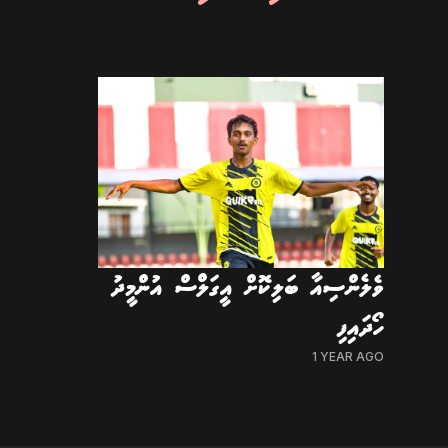
ވެލެންސިއާ ބަލިކޮށް އީގަލްސް އުންމީދު
ހޯދައިފި
1 YEAR AGO