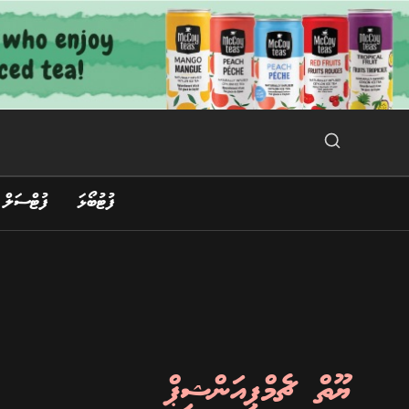
Ski
t
conten
Search Button
Search
for:
ފުޓުބޯޅަ
ފުޓްސަލް
ޔޫތް ޗެމްޕިއަންޝިޕް