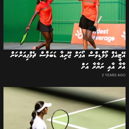
އޭޓީއެފް މޯލްޑިވްސް އޯޕަން ޖޫނިއާ ޑަބަލްސް ޗެމްޕިއަންކަން
އާރާ އާއި ނަޔާރާ އަށް
2 YEARS AGO