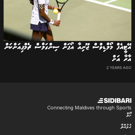
އޭޓީއެފް މޯލްޑިވްސް ޖޫނިއާ އޯޕަން ސިންގަލްސް ޗެމްޕިއަންކަން
އާރާ އަށް
2 YEARS AGO
Connecting Maldives through Sports
ހޯމް
ގުޅުއްވާ