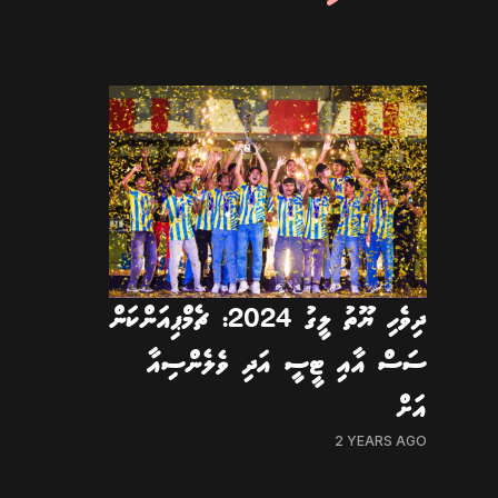
ދިވެހި ޔޫތު ލީގު 2024: ޗެމްޕިއަންކަން
ސަސް އާއި ޓީސީ އަދި ވެލެންސިއާ
އަށް
2 YEARS AGO