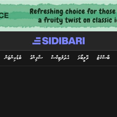
ބާސްކެޓު
ވޮލީބޯޅަ
އެތުލެޓިކްސް
ސާފިންގު
ބެޑުމިންޓަން