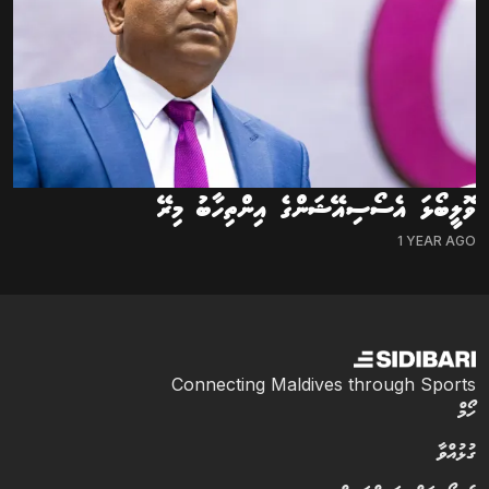
ވޮލީބޯޅަ އެސޯސިއޭޝަންގެ އިންތިހާބު މިރޭ
1 YEAR AGO
Connecting Maldives through Sports
ހޯމް
ގުޅުއްވާ