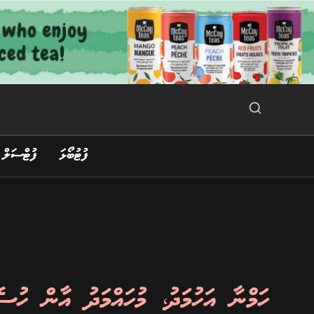
Ski
t
conten
Search Button
Search
for:
ފުޓުބޯޅަ
ފުޓްސަލް
ހަމްނާ އަހުމަދު، މުހައްމަދު އާން ހު