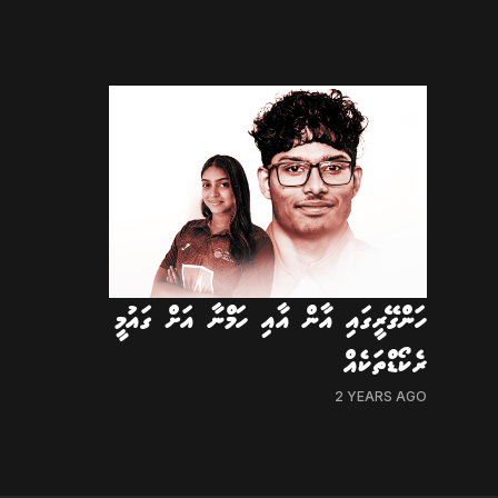
ހަންގޭރީގައި އާން އާއި ހަމްނާ އަށް ގައުމީ
ރެކޯޑްތަކެއް
2 YEARS AGO