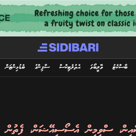
ބާސްކެޓު
ވޮލީބޯޅަ
އެތުލެޓިކްސް
ސާފިންގު
ބެޑުމިންޓަން
ސެއިން، ސްވިމިން އެސޯސިއޭޝަން، ފެތުން