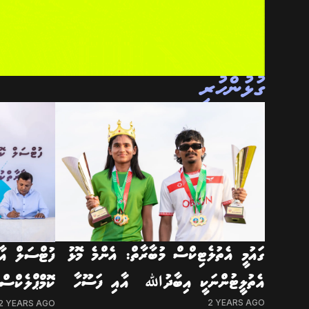
ގުޅުންހުރި
ގައުމީ އެތުލެޓިކްސް މުބާރާތް: އެންމެ މޮޅު
ފުޓްސަލް އާ
އެތުލީޓުންނަކީ އިބާދުﷲ އާއި ފަސޫހާ
ކޮމްޕްލެކްސް
2 YEARS AGO
2 YEARS AGO