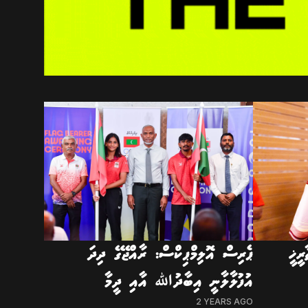
ރީޚީ
ޕެރިސް އޮލިމްޕިކްސް: ރާއްޖޭގެ ދިދަ
އުފުލާލާނީ އިބާދުﷲ އާއި ދީމާ
2 YEARS AGO