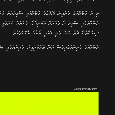
ސިކުންތުން ދުވެ އޭނާ ވަނީ ޤައުމީ ރެކޯޑު އާކޮށްފައެވެ.
މުބާރާތުގެ ފައިނަލުގައިވެސް އޭނާ ވާދަކުރިއިރު، ފައިނަލުގައި 6.84 ސިކުންތުންދުވެ އޭނާއަށް ލިބުނީ އޭޝިއާގެ ފަސްވަނައެވެ.
ADVERTISEMENT