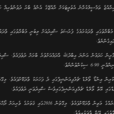
ިރާއްޖެ ތަމްސީލްކުރާނެ އެތުލީޓަކަށް ރާއްޖޭގެ އެންމެ ބާރު ދުވުންތެރިޔާ ހ
ަހުގެ 21 އިން 23 އަށް ކުރިއަށްދާ މުބާރާތުގައި ވާދަކުރުމުގެ ފުރުސަތު ސާއިދުއަށް ލިބުނީ މުބާރާތުގައި ވާދަކ
އިގެންނެވެ.
ކާގައި ތަމްރީން ހަދަމުން އަންނަ އިބާދުﷲ އާދަމްއަށްވުރެ ބާރަށް ދުވެފައެވެ. ސާއިދ
ިން އިންޑޯ ވޯލްޑް ޗެމްޕިއަންޝީޕްގައި ދެ ފަހަރަކު ވާދަކޮށްފައެވެ. މިގޮތ
ސާއިދު ވަނީ އޭޝިއަން އިންޑޯ ޗެމްޕިއަންޝިޕްގައިވެސް ދެ ފަހަރެއްގެ މަތިން ވާދަކޮށްފައެވެ. މިގޮތުން 2016ގައި ޤަތަރުގެ ވެރިރ
ތުގައި އޭނާ ވާދަކުރިއެވެ.