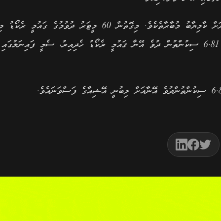
މި ދެ މުބާރާތުގެ ތެރެއިން 2016ގެ މުބާރާތަކީ ސާއިދުއަށް ވަރަށް ކާމިޔާބު މުބާރާތެކެވެ. މިގޮތުން 60 މީޓަރު ދުވުމުގެ ގައުމީ ރެކޯޑު 