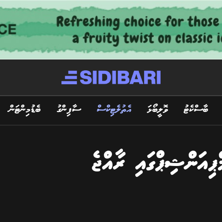
ބާސްކެޓު
ވޮލީބޯޅަ
އެތުލެޓިކްސް
ސާފިންގު
ބެޑުމިންޓަން
ޕިއަންޝިޕްގައި ރާއްޖެ