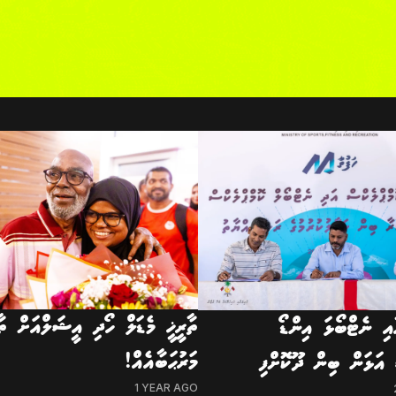
ތާރީޚީ މެޑަލް ހޯދި އީޝަލްއަށް ތާ
އި ނެޓްބޯޅަ އިންޑޯ
މަރުޙަބާއެއް!
 އަޅަން ބިން ދޫކޮށްފި
1 YEAR AGO