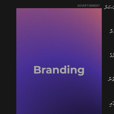
ADVERTISEMENT
ަސަން
ުރާ
ުގެ
ުން
ަށް ދޯހާގައި