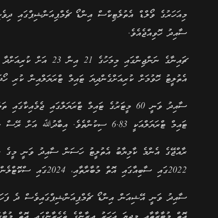
މިއަހަރުގެ ވޯލްޑް އެތުލެޓިކްސް އިންޑޯ ޗެމްޕިއަންޝިޕްގައި ދިވެހ
ސާއިދު ހޮވިއްޖެއެވެ.
ޗައިނާގެ ނަންޖިންގައި މިމ
އެތުލީޓު ހޮވުމަށް ކުރިއަށްގެންދިޔަ ޓައިމް ޓްރަޔަލްއިން ކުރި ހޯދަ
ސާއިދު ވަނީ 60 މީޓަރުގެ ޓައިމް ޓްރަޔަލްގައި ޖެމެއި
ޓައިމް ޓްރަޔަލްއަކީ 6.83 ސިކުންތެވެ. އިބާދުﷲ އަށް ރޭސް ނިންމުނީ 6.90 ސިކުންތުންނެވެ.
ރާއްޖޭގެ އެންމެ ކާމިޔާބު އެތުލީޓު ހަސަން ސާއިދު ވަނީ މީގެ ކުރ
2022ގައި ސާބިއާގައި އޮތް މުބާރާތާއި، 2024ގައި ސްކޮޓްލެންޑްގައި އޮތް ވޯލްޑް ޗެމްޕިއަންޝިޕްގައިވެސް ސާއިދުވަނީ ދުވެފައެވެ.
އޮތް މުބާރާތާއި މިދިޔަ އަހަރު އިރާންގެ ތެހެރާންގައި އޮތް މުބާރާ