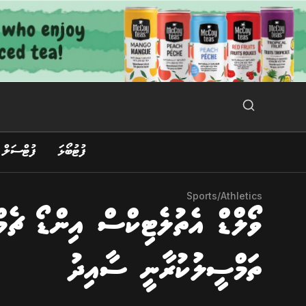
Ski
t
conten
Search Button
Search
for:
ފުޓުބޯޅަ
ފުޓްސަލް
Sports
/
Athletics
ވޯލްޑް އެތުލެޓިކްސް އިންޑޯ ޗެމް
ތަމްސީލުކުރާނީ ސާއިދު