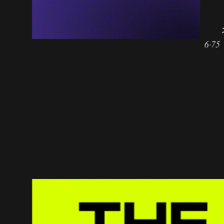
މި
މުބާރާތުގައި ސާއިދު ދެ ފަހަރަށް އާކުރިއެވެ. ފުރަތަމަ ބުރުގައި 6.81 ސިކުންތުން ދުވެ އޭނާ ޤައުމީ ރެކޯޑު ހެދިއިރު، ސެމީ ފައިނަލުގައި 6.75