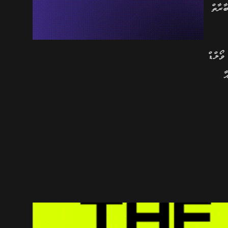
މުބާރާތް
ވޯލްޑް
ާ