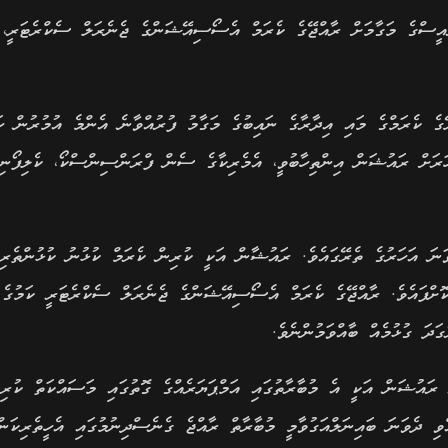
އީސްގެ މަގާމަށް ރާއްޖޭގެ ކެރަމް އެސޯސިއޭޝަންގެ ޖެނެރަލް ސެކްރެޓަރީ،
ގެ ކެރަމްގެ މައި އިދާރާގެ ނައިބުގެ މަގާމު ފުރުއްވާނެ އެންމެ އުމުރުން ހަ
ަރަށް ރައުޝަން އިންތިހާބުވީ، އެމެރިކާގެ ސެން ފްރަންސިންސްކޯ، ކެލިފޯނިއ
ް އެސޯސިއޭޝަންގެ ހިންގުމާ ރއުޝަން ހަވާލުވީ 2019 ވަނަ އަހަރުގެ ތެރޭގައެވެ. ރައުޝާން އަކީ ކުރިން ކެރަމް ކުޅުނު ކުޅުންތ
ޮށްފައެވެ. ރާއްޖޭގެ ކެރަމް އެސޯސިއޭޝަންގެ ޖެނެރަލް ސެކްރެޓަރީ ކަމުގެ 
ަދަ ގުޅުމެއް ބާއްވަމުންނެވެ.
ރު ރައުޝަން އަކީ އެ މުބާރާތުގައި އަމްޕަޔަރެއްގެ ގޮތުގައި މަސައްކަތް ކުރި
ވި ދެވަނަ ބައިނަލްއަގުވާމީ މުބާރާތް ރާއްޖެ ގެނެސްދިނުމުގައި އެހީތެރިކަން