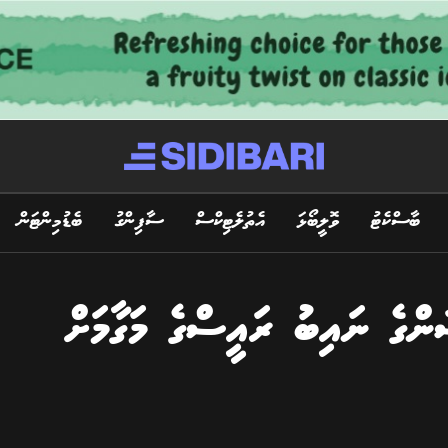
ބާސްކެޓު
ވޮލީބޯޅަ
އެތުލެޓިކްސް
ސާފިންގު
ބެޑުމިންޓަން
ންގެ ނައިބު ރައީސްގެ މަގާމަށް