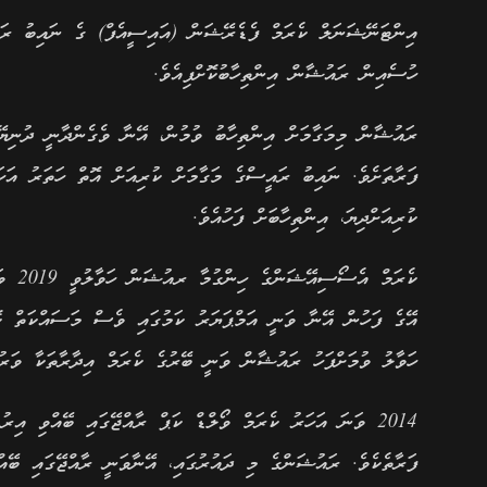
އިންޓަނޭޝަނަލް ކެރަމް ފެޑެރޭޝަން (އައިސީއެފް) ގެ ނައިބު ރަ
ހުސެއިން ރައުޝާން އިންތިހާބުކޮށްފިއެވެ.
ރައުޝާން މިމަގާމަށް އިންތިހާބު ވުމުން، އޭނާ ވެގެންދާނީ ދުނިޔޭ
ފަރާތަށެވެ. ނައިބު ރައީސްގެ މަގާމަށް ކުރިއަށް އޮތް ހަތަރު އަހ
ކުރިއަށްދިޔަ، އިންތިހާބަށް ފަހުއެވެ.
ކެރަމ
އޭގެ ފަހުން އޭނާ ވަނީ އަމްޕަޔަރު ކަމުގައި ވެސް މަސައްކަތް ކ
ހަވާލު ވުމަށްފަހު ރައުޝާން ވަނީ ބޭރުގެ ކެރަމް އިދާރާތަކާ ވަރުގ
2014 ވަނަ އަހަރު ކެރަމް ވޯލްޑް ކަޕް ރާއްޖޭގައި ބޭއްވި އި
ފަރާތެކެވެ. ރައުޝަންގެ މި ދައުރުގައި، އޭނާވަނީ ރާއްޖޭގައި ބޭއް