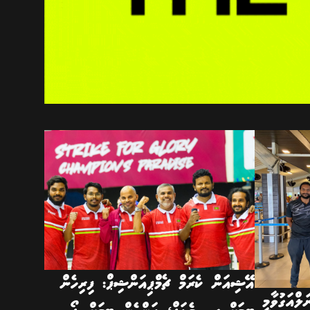
އޭޝިއަން ކެރަމް ޗެމްޕިއަންޝިޕް: ފިރިހެން
ްއަގުވާމީ