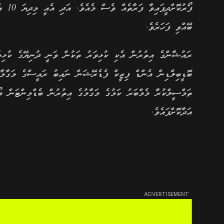
ފޯރުކ
ބޭއްވި ފަހަރެވެ.
ރައުޝާންގެ އިތުރުން އެކި ކުޅިވަރު ތަކުން ވަނީ ދުނިޔޭގެ ކުޅިވަރ
ބޮޑީބިލްޑިން އެންޑް ފިޒީކް ފެޑެރޭޝަން ނައިބު ރައީސްގެ މަގާމ
ތަމްސީލްކުރާ މެމްބަރު ކަމުގެ މަގާމުގެ އިތުރުން ބެޑްމިންޓަން 
އަދާކޮށްފައެވެ.
ADVERTISEMENT