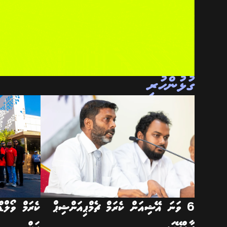
ގުޅުންހުރި
6 ވަނަ އޭޝިއަން ކެރަމް ޗެމްޕިއަންޝިޕް
ކެރަމް ވޯލްޑ