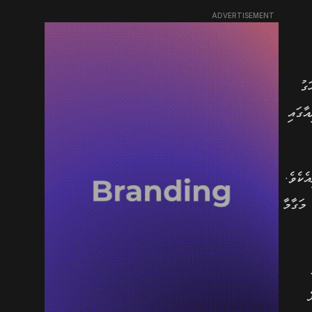
ADVERTISEMENT
ގު
ާގައި
ެރިއެކެވެ.
މަގާމާ