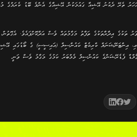
ޮށްދީފައިވާ ފަރާތެއް ވެސް މެއެވެ. އަދި އެއީ މިދިޔަ 10 އަހަރު ތެރޭ ދެކުނު އޭޝިއާ ގައުމަކުން އޭޝިއާގެ އެންމެ ބޮޑު ކެރަމްގެ 
ު ތަކުގެ އިދާރާތަކުގެ ތަފާތު މަގާމުތައް ވެސް އަދާކޮށްފައެވެ. އެގޮތުން، 
ާއި، އިންޓަނޭޝަނަލް ކްރިކެޓް ކައުންސިލް (އައިސީސީ) ގެ ބޯޑުގައި އޭޝިއ
ވޯލްޑް ފެޑެރޭޝަންގެ ކައުންސިލް މެމްބަރު ކަމުގެ މަގާމު ވެސް ވަނީ