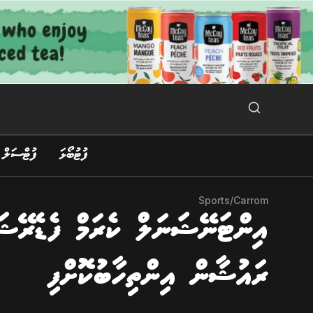
Ski
t
conten
Search Button
Search
for:
ފުޓުބޯޅަ
ފުޓްސަލް
Sports
/
Carrom
އިންޓަނޭޝަނަލް ކެރަމް ފެޑެރޭޝަ
ރައުޝާން އިންތިހާބުކޮށްފި