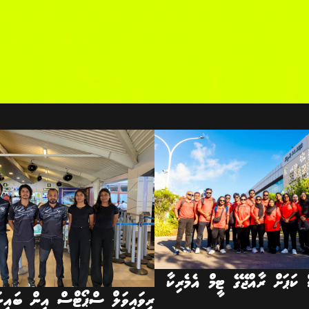
ް ކަޕަށް ރާއްޖޭގެ ޓީމް އެމެރިކާ
ރިވައިވަލް ސްޕޯޓްސް އިން ބައިނަލ