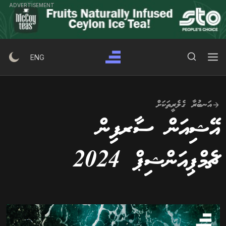
Ski
ADVERTISEMENT
t
conten
Search Button
Search
ENG
for:
އަނބުރާ ގެލެރީތަކަށް
އޭޝިއަން ސާރފިން
ޗެމްޕިއަންޝިޕް 2024