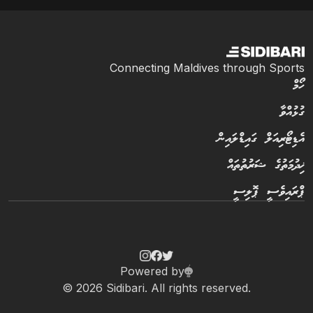
Connecting Maldives through Sports
ހޯމް
ގުޅުއްވާ
އެޑިޓޯރިއަލް ގައިޑްލައިން
ޚިދުމަތުގެ ޝަރުތުތައް
ޕްރައިވެސީ ޕޮލިސީ
Powered by
© 2026 Sidibari. All rights reserved.