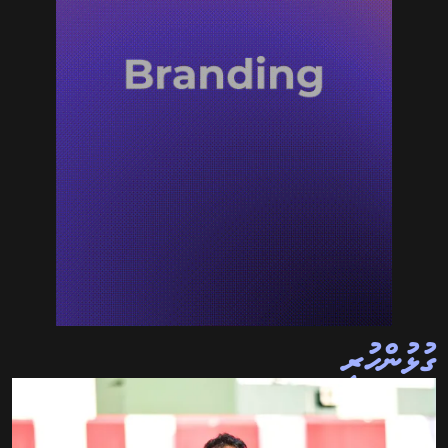
ގުޅުންހުރި