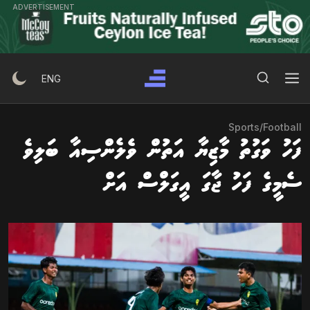
Ski
ADVERTISEMENT
t
conten
Search Button
Search
ENG
for:
Sports
/
Football
ފަހު ވަގުތު މާޒިޔާ އަތުން ވެލެންސިއާ ބަލިވެ
ސެމީގެ ފަހު ޖާގަ އީގަލްސް އަށް