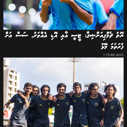
ޔޫތު ޗެމްޕިއަންޝިޕް: ޓީސީ އާއި އޮޑި އެއްވަރު, ސަސް އަށް
ފުރަތަމަ މޮޅު
1 YEAR AGO