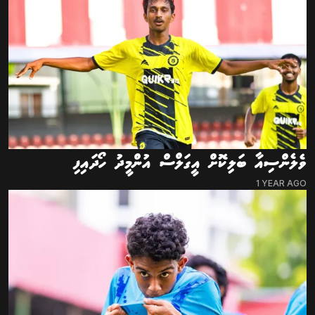
ވެލެންސިއާ ބަލިކޮށް އީގަލްސް އުންމީދު ހޯދައިފި
1 YEAR AGO