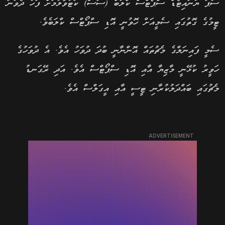
ސުޕަ ޔުނައިޓެޑް ސްޕޯޓްސް ކްލަބް (ސަސް) ކަޓުވާލުމަށް ފަހު ދެވަނަ
ޓީމުގެ ގޮތުގައި ސެމީއަށް ހޮވުނީ އޮޑި ސްޕޯޓްސް ކްލަބެވެ.
ސެމީ ފައިނަލްގެ މެޗުތައް އޮންނާނީ ބުދަ ދުވަހު އެވެ. އެ ދުވަހުގެ
ހަވީރު ކުޅޭނީ މާޒިޔާ އާއި އޮޑި ސްޕޯޓްސް އެވެ. އަދި ރޭގަނޑު
މެޗުގައި ބައްދަލުކުރާނި ޓީސީ އާއި އީގަލްސް އެވެ.
ADVERTISEMENT