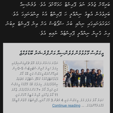
ބަލިކޮށް ޖުމްލަ ނުވަ ޕޮއިންޓް ހަމަކޮށްފަ އެވެ. ވެލެންސިއާ
ބަލިވުމުން އެޓީމު ނިންމާލީ ހަ ޕޮއިންޓާ އެކު ތިންވަނައިގަ އެވެ.
ހަތަރުވަނައިގައި ނިންމި ބުރު ސްޕޯޓްސް އަށް ތިން ޕޮއިންޓް ލިބުނު
އިރު ގްރީން ނިންމާލީ ޕޮއިންޓެއް ނުލިބި އެވެ.