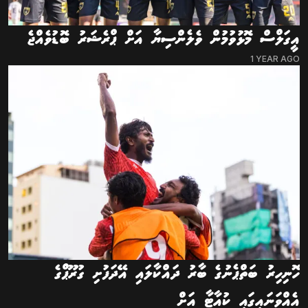
އީގަލްސް މޮޅުވުމުން ވެލެންސިޔާ އަށް ޕްރެޝަރު ބޮޑުވެއްޖެ
1 YEAR AGO
ހޮނިހިރު ބަތްޕެނުގެ ބާރު ދައްކާލައި އޭދަފުށި ގުރޫޕްގެ
އެއްވަނައިގައި ކުއާޓާ އަށް