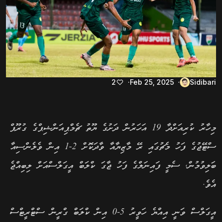
2
Feb 25, 2025
Sidibari
މިހާރު ކުރިއަށްދާ 19 އަހަރުން ދަށުގެ ޔޫތު ޗެމްޕިއަންޝިޕްގެ ގުރޫޕް
ސްޓޭޖުގެ ފަހު މެޗުގައި ރޭ މާޒިޔާއާ ވާދަކޮށް 2-1 އިން ވެލެންސިއާ
ބަލިވުމުން, ސެމީ ފައިނަލްގެ ފަހު ޖާގަ ކްލަބް އީގަލްސްއަށް ލިބިއްޖެ
އެވެ.
އީގަލްސް ވަނީ އިއްޔެ ހަވީރު 5-0 އިން ކްލަބް ގްރީން ސްޓްރީޓްސް