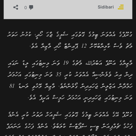
ގުރޫޕްގެ އެއްވަނަަ ޓީމުގެ ގޮތުގައި ސެމީގެ ޖާގަ ހޯދީ, ކުޅުނު ހަތަރު
މެޗު ވެސް ކާމިޔާބުކޮށް 12 ޕޮއިންޓް ހޯދި މާޒިޔާ އެވެ.
މާޒިޔާގެ އަނޫފް އަބްދުالله މެޗުގެ 19 ވަނަ މިނިޓުގައި ލީޑު ނަގައި
ދިން އިރު ވެލެންސިއާ އެއްވަރު ކުރީ 35 ވަނަ މިނިޓުގައި އަހުމަދު
ހަމްދާން އަޒްލީން ޖަހައިދިން ގޯލުންނެވެ. މާޒިޔާ މޮޅުވި ލަނޑު 81
ވަނަ މިނިޓުގައި ޖަހައިދިނީ އަހުމަދު ހަމީސް އަރީފް އެވެ.
ގުރޫޕް އޭގެ އެއްވަނަ ޓީމުގެ ގޮތުގައި ސެމީއަށް ދަތުރު ކުރީ އެންމެ
ފަހުގެ ޗެމްޕިއަން ޓީސީ ސްޕޯޓްސް ކްލަބެވެ. އެންމެ ފަހުގެ ރަނަރަޕް