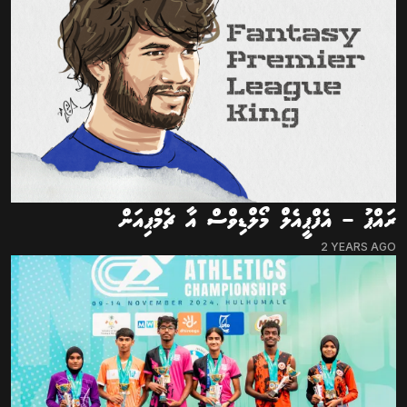
ރައްޕު – އެފްޕީއެލް މޯލްޑިވްސް އާ ޗެމްޕިއަން
2 YEARS AGO