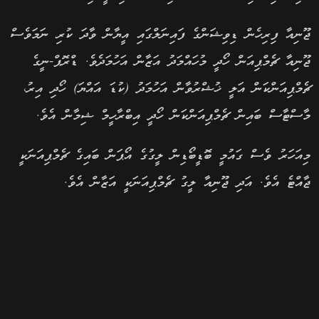
ޖޫނިއާ ފިރިހެން ޑިވިޝަންގެ ފައިނަލްގައި އީޔާން ވާދަ ކުރި ނަމަވެސް
ޖޫނިއާ ޗެމްޕިއަން ހޯދީ މުހައްމަދު އަޒާން އަހުމަދެވެ. ޑްރޮޕް-ނީގެ
ޗެމްޕިއަންކަން އަލީ ޚުޝްރުވާން އަހުމަދު (ކުޑަ އައްޔަ) ހޯދި އިރު،
މާސްޓާސް ބައިން ޗެމްޕިއަންކަން ހޯދީ އިބްރާހީމް ޝިމާން އެވެ.
މިއަހަރު ވެސް ގައުމީ ބޮޑީބޯޑިން ލީގުގެ އޯޕަން ބައިގެ ޗެމްޕިއަނަކީ
ޖާއްޓެ އެވެ. އަދި ޖޫނިއާ ލީގު ޗެމްޕިއަނަކީ އަޒާން އެވެ.