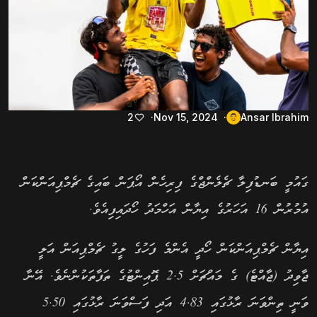
2
Nov 15, 2024
Ansar Ibrahim
ގައުމީ ބަނޑުފިލާ ޗެލެންޖްގެ ފިރިހެން އޯޕަން ބައިގެ ޗެމްޕިއަންކަން
އުމުރުން 16 އަހަރުގެ އިޔާން އަހްމަދު ހޯދައިފިއެވެ.
އިޔާން ޗެމްޕިއަންކަން ހޯދީ އެންމެ ފަހުގެ ލީގު ޗެމްޕިއަން އަލީ
ޖާވިދު (ޖާއްޓެ) ގެ މައްޗަށް 2.5 ޕޮއިންޓުގެ ތަފާތަކުންނެވެ. އޭނާ
ވަނީ ތިންވަނަ ރާޅުގައި 4.83 އަދި ފަސްވަނަ ރާޅުގައި 5.50