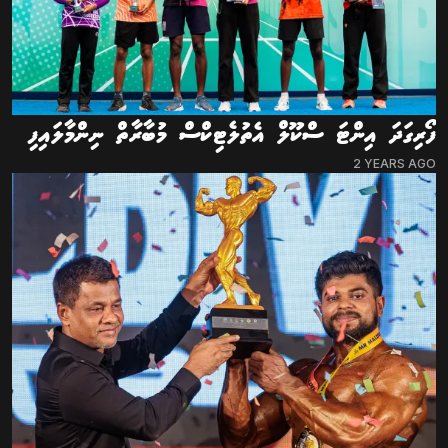
ފޯރިގަދަ އިންޓަ ސްކޫލް އެތުލެޓިކްސް މުބާރާތް ނިންމާލައިފި
2 YEARS AGO