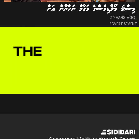
މިސްޓަ މޯލްޑިވްސްގެ މަގާމް ނަހްޔާން އަށް
2 YEARS AGO
ADVERTISEMENT