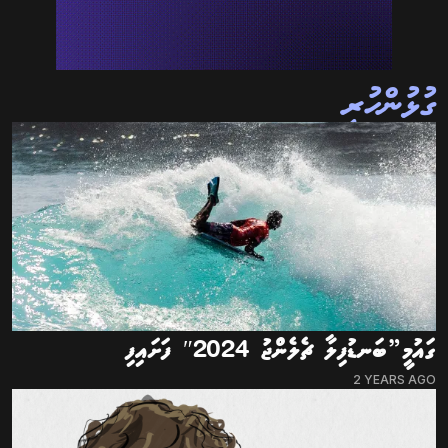
ގުޅުންހުރި
ގައުމީ”ބަނޑުފިލާ ޗެލެންޖު 2024″ ފަށައިފި
2 YEARS AGO