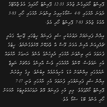
ޕޮއިންޓް ހޯދައިގެން ޖުމްލަ 12.33 ޕޮއިންޓް ހޯދައިފަ އެވެ.ޖާއްޓޭގެ
ދެވަނަ ރާޅުގައި 4.0 ސްކޯކުރިއިރު ތިންވަނަ ރާޅުގައި ހޯދި 3.83
އާއެކު ޖުމްލަ 7.83 ޕޮއިންޓް ހޯދި އެވެ.
އިޔާން ފައިނަލަށް ދަތުރުކުރީ ސެމީ ފައިނަލް ހީޓްގައި ޖޫނިއާ ގައުމީ
ޗެމްޕިއަން އާމިން އުމަރު މޫސާ އާ ވާދަކޮށް މޮޅުވެގެންނެވެ. ހީޓުގެ
ފުރަތަމަ އަދި ތިންވަނަ ރާޅުގައި ދެމީހުންގެ އެންމެ ރަނގަޅު ރާޅުތައް
އެޅި ނަމަވެސް, ކޮންމެ ރާޅެއްގައި ވެސް އާމިންގެ މައްޗަށް ނަތީޖާ
ނެރުމުގައި އިޔާންއަށް ކުޑަ ކުރިއެރުމެއް ލިބުނެވެ. މީގެ އިތުރުން
އިޔާން ސެމީ ފައިނަލުގައި ފުރަތަމަ އެޅި ރާޅުގައި ވަނީ 7.17
ޕޮއިންޓް ހޯދާފައެވެ. މިއީ މުޅި ފައިނަލް އޮތް ދުވަހުއެތުލީޓަކު ރާޅަކަށް
ހޯދި އެންމެ ބޮޑު ސްކޯ އެވެ.