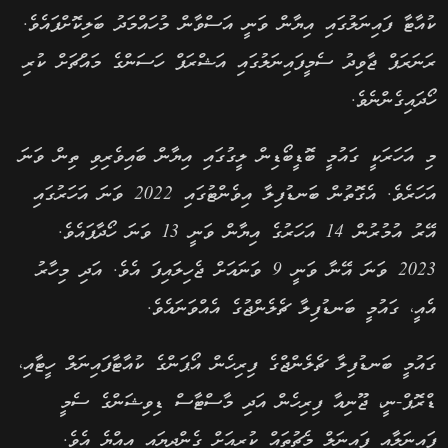
ކުއާޓާ ފައިނަލުގައި އިޔާން ވަނީ އަސްވާން މުހައްމަދު ބަލިކޮށްފައެވެ.
ރަނަރަޕް ޖާވިދު ސެމީފައިނަލުގައި އަޝްރަފް ހަސަންގެ މައްޗަށް ކުރި
ހޯދައިގެންނެވެ.
މި އަހަރަކީ ގައުމީ ބޮޑީބޯޑިން ލީގުގައި އިޔާން ބައިވެރިވި ތިން ވަނަ
އަހަރެވެ. އެގޮތުން ބަނޑުފިލާ އިވެންޓުގައި 2022 ވަނަ އަހަރުގައި
އޭރު އުމުރުން 14 އަހަރުގެ އިޔާން ވަނީ 13 ވަނަ ހޯދާފައެވެ.
2023 ވަނަ އޭނާ ވަނީ 9 ވަނައަށް ޖެހިލައިފަ އެވެ. އަދި މިހާރު
އެއީ، ގައުމީ ބަނޑުފިލާ ޗެލެންޖުގެ އެއްވަނައެވެ.
ގައުމީ ބަނޑުފިލާ ޗެލެންޖްގެ ފިރިހެން އޯޕަންގެ ކުއާޓާފައިނަލް ހީޓާއި،
ޑްރޮޕް-ނީ، ޖޫނިއާ ފިރިހެން އަދި މާސްޓާސް ޑިވިޝަންގެ ސެމީ
ފައިނަލާއި ފައިނަލް މެޗުތައް ކުރިއަށް ގެންދިޔައީ އިއްޔެ އެވެ.