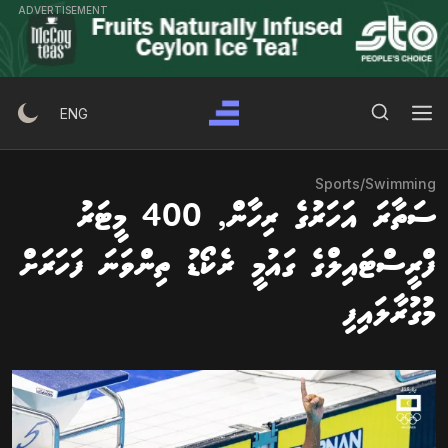
Ski
ADVERTISEMENT
t
conten
Search Button
Search
ENG
for:
Sports
/
Swimming
ސަތާރަ އަހަރުގެ ރިހާން, 400 މީޓަރު
ފްރީސްޓައިލްގެ ގައުމީ ރެކޯޑު ތިންވަނަ ފަހަރަށް
މުގުރާލައިފި