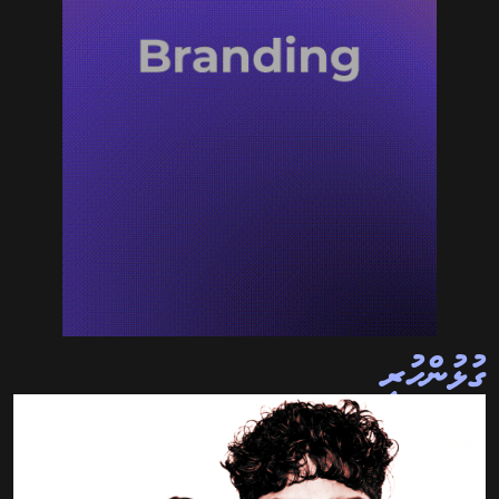
ގުޅުންހުރި