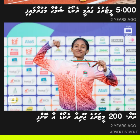
5،000 މީޓަރުގެ ގައުމީ ރެކޯޑު ޝަމްޙާ މުގުރާލައިފި
2 YEARS AGO
ރޫޔާ، 200 މީޓަރުގެ ޖޫނިއާ ރެކޯޑް އާ ކޮށްފި
2 YEARS AGO
ADVERTISEMENT