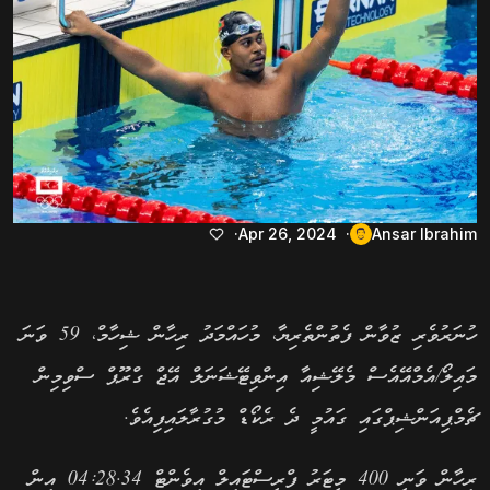
Apr 26, 2024
Ansar Ibrahim
ހުނަރުވެރި ޒުވާން ފެތުންތެރިޔާ، މުހައްމަދު ރިހާން ޝިހާމް، 59 ވަނަ
މައިލޯ/އެމްއޭއެސް މެލޭޝިއާ އިންވިޓޭޝަނަލް އޭޖް ގްރޫޕް ސްވިމިން
ޗެމްޕިއަންޝިޕްގައި ގައުމީ ދެ ރެކޯޑް މުގުރާލައިފިއެވެ.
ރިހާން ވަނީ 400 މީޓަރު ފްރީސްޓައިލް އިވެންޓް 04:28.34 އިން