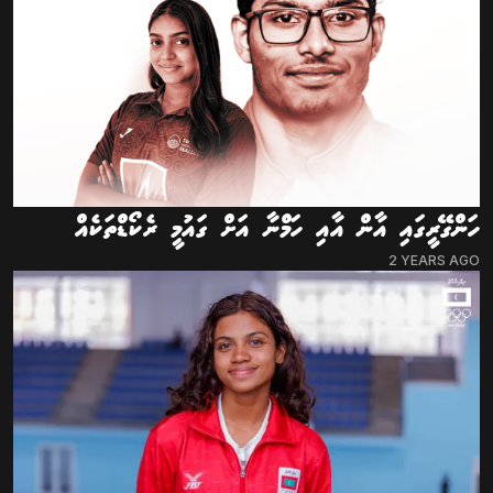
ހަންގޭރީގައި އާން އާއި ހަމްނާ އަށް ގައުމީ ރެކޯޑްތަކެއް
2 YEARS AGO