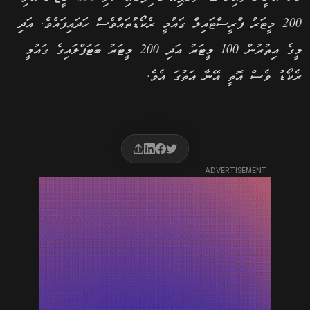
200 މީޓަރު ފްރީސްޓައިލް ގައުމީ ރެކޯޑުތައްވެސް ހަދައިފައެވެ. އަދި
މީގެ އިތުރުން 100 މީޓަރު އަދި 200 މީޓަރު ބަޓަފްލައިގެ ގައުމީ
ރެކޯޑު ވެސް އޮތީ އޭނާ އަތުގަ އެވެ.
ADVERTISEMENT