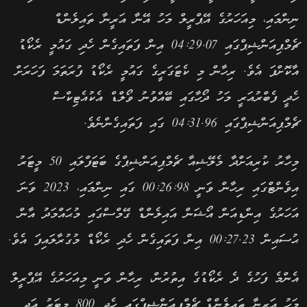
ނިންމައި، މިއަހަރުގެ އޭޕްރީލް މަހު އޭނާ އަރީނާ ތައިލެންޑް
ޗެމްޕިއަންޝިޕްގައި 04:29.07 އިން ފަތައިގެން ހެދި ގައުމީ ރެކޯޑު
އާކޮށްފަ އެވެ. ރިހާން މި ކެޓަގަރީގެ ގައުމީ ރެކޯޑު ފުރަތަމަ ފަހަރަށް
ހެދީ ފެބްރުއަރީ މަހު ދޯހާގައި ބޭއްވުނު ވޯލްޑް އެކުއެޓިކްސް
ޗެމްޕިއަންޝިޕްގައި 04:31.96 ގައި ފަތައިގެންނެވެ.
މިހާރު ކުރިއަށްދާ މެލޭޝިއާ ޗެމްޕިއަންޝިޕްގެ ބަޓަފްލައި 50 މީޓަރު
އިވެންޓްގައި ރިހާން ވަނީ 00:26:98 ގައި ނިންމައި، 2023 ވަނަ
އަހަރުގެ އިންޑިއަން އޯޝަން އައިލެންޑް ގޭމްސްގައި މުޙައްމަދު އާން
ޙުސައިން 00:27.23 އިން ފަތައިގެން ހެދި ރެކޯޑް މުގުރާލައިފަ އެވެ.
އެންމެ ފަހުގެ ދެ ރެކޯޑުގެ އިތުރުން، ރިހާން ވަނީ މިއަހަރުގެ އޭޕްރީލް
މަހު އަރީނާ ތައިލެންޑް ޗެމްޕިއަންޝިޕްގައި ހެދި 800 މީޓަރު އަދި