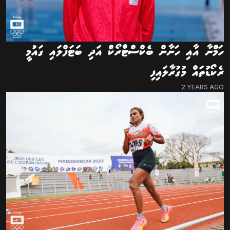
ހަމްނާ އާއި ހަނާން ބެކްސްޓްރޯކް އަދި ބަޓަފްލައި ގައުމީ
ރެކޯޑުތައް މުގުރާލައިފި
2 YEARS AGO