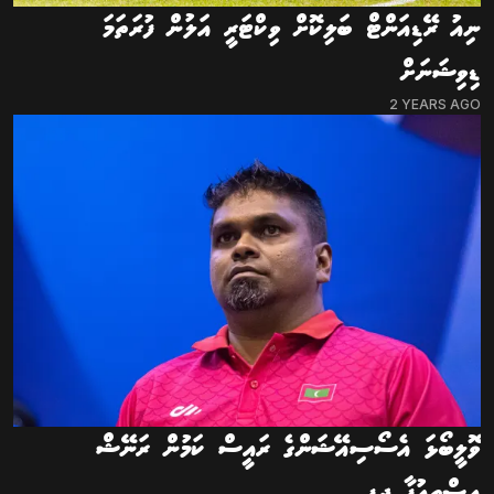
ނިއު ރޭޑިއަންޓް ބަލިކޮށް ވިކްޓަރީ އަލުން ފުރަތަމަ
ޑިވިޝަނަށް
2 YEARS AGO
ވޮލީބޯޅަ އެސޯސިއޭޝަންގެ ރައީސް ކަމުން ރަނޭޝް
އިސްތިއުފާ ދީފި