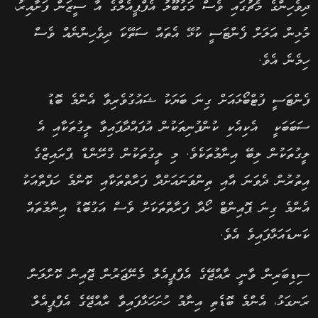
ދިވެހިންގެ މެޗުގައި ވެސް މަގުބޫލު އެފްޕީއެލްގެ އާ ސީޒަން ފަށާއިރު،
މުޅިން އަލަށް ފެންޓަސީ ކުޅޭ އެތައް ސަތޭކަ ދިވެހިންނެއް ވެސް
ހިމެނެ އެވެ.
ފެންޓަސީ ފުޓްބޯޅައަށް ގިނަ ބަޔަކު ޝައުގުވެރިވާ އެންމެ ބޮޑު
ސަބަބަކީ އެކިއެކި ކުންފުނިތަކުން އުފައްދާފައިވާ ލީގުތަކާއި އެ
ލީގުތަކުން ލިބޭ އިނާމުތަކެވެ. މި ލީގުތަކުން ގްރޭންޑް ޕްރައިޒްގެ
އިތުރުން ދެވަނަ އާއި ތިންވަނައަށްދާ ފަރާތްތަކާއި ކޮންމެ ހަފްތާއަކު
އެންމެ ގިނަ ޕޮއިންޓް ހޯދާ ފަރާތްތަކަށް ވެސް އަގުބޮޑު އިނާމުތައް
ކަނޑައަޅާފައިވެ އެވެ.
ސިޑިބަރިން ވާނީ ރާއްޖޭގެ އެފްޕީއެލް މެނޭޖަރުން ޖޮއިން ކޮށްލަން
ރަނގަޅު، އެންމެ ބޮޑެތި އިނާމު ހުށަހަޅާފައިވާ ރާއްޖޭގެ އެފްޕީއެލް