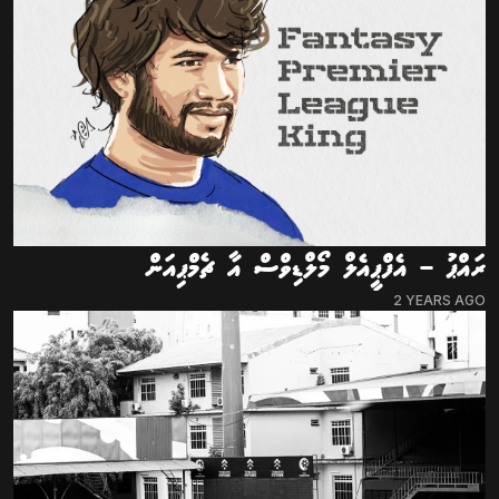
ރައްޕު – އެފްޕީއެލް މޯލްޑިވްސް އާ ޗެމްޕިއަން
2 YEARS AGO