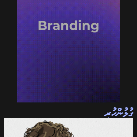
ގުޅުންހުރި