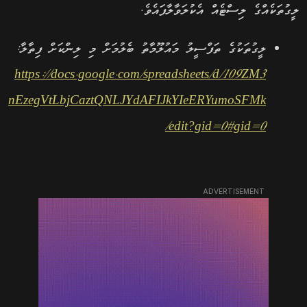
ލީގުތަކެއްގެ ލިސްޓެއް އެކުލަވާލާފައެވެ.
ލީގުތަކުގެ ތަފްސީލު މައުލޫމާތު ބެލުމަށް މި ލިންކަށް ފިތާލާ:
https://docs.google.com/spreadsheets/d/109ZM3
nEzegVtLbjCaztQNLJYdAFIJkYIeERYumoSFMk
/edit?gid=0#gid=0
ADVERTISEMENT