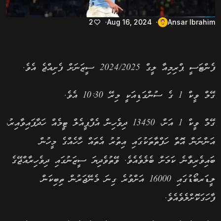
2
Aug 16, 2024
Ansar Ibrahim
ފެންޓަސީ ޕްރިމިއާ ލީގް 2024/2025 ސީޒަނަށް ފެށިއްޖެ އެވެ.
ގޭމް ވީކް 1 ގެ ސުންގަޑިއަކީ މިރޭ 10:30 އެވެ.
ގޭމް ވީކް 1 އަށް، 13450 ދިވެހިން އެފްޕީއެލް ޓީމެއް ހަދާފައިވާއިރު،
އަންނަން އޮތް ހަފްތާތަކުގައި އިތުރު އެތައް ހާހެއްގެ މީހުން
ބައިވެރިވާނެ ކަމަށް ބެލެވެއެވެ. ވޭތުވެދިޔަ ސީޒަނުގައި ދިވެހިރާއްޖޭގެ
ލީޑަރބޯޑުގައި 16000 އަށްވުރެ ގިނަ މެނޭޖަރުން ތިބިކަން
ފާހަގަކޮށްލެވެއެވެ.