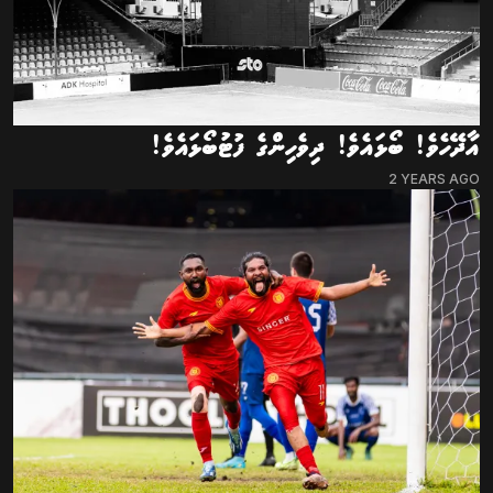
އާދޭހެވެ! ބޯޅައެވެ! ދިވެހިންގެ ފުޓުބޯޅައެވެ!
2 YEARS AGO