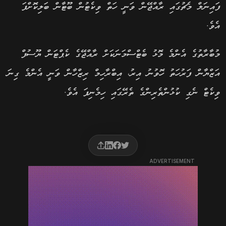
ފައިނަލް މެޗުގައި ރާއްޖޭން ވަނީ ހަތް ވިކެޓުން ބޫޓާން ބަލިކޮށްފަ
އެވެ.
މުބާރާތުގެ އެންމެ މޮޅު ބެޓްސްމަނަކަށް ރާއްޖޭގެ ކެޕްޓަން ޔޫސުފް
އަޒްޔާން ފަރުހަތު ހޮވުނު އިރު، އިބްރާހިމް ރިޒްހާން ވަނީ އެންމެ ގިނަ
ވިކެޓް ނެގި ކުޅުންތެރިންގެ ތެރޭގައި ހިމެނިފަ އެވެ.
ADVERTISEMENT