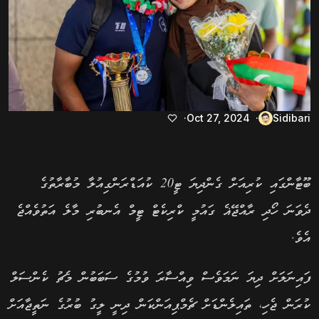
Oct 27, 2024
Sidibari
ބޫޓާންގައި ކުރިއަށް ގެންދިޔަ ޓީ20 ކުއަޑްރަންގިއުލާ މުބާރާތުގެ
ދެވަނަ ހޯދި ރާއްޖޭޣެ ގައުމީ ކްރިކެޓް ޓީމް އެނބުރި މާލެ އަތުވެއްޖެ
އެވެ.
ފައިނަލަށް ދިޔަ ނަމަވެސް ވިއްސާރަ ވުމުގެ ސަބަބުން މެޗު ކެންސަލް
ކުރަން ޖެހި، ތައިލެންޑަށް ޗެމްޕިއަންކަން ދިނީ ލީގު ބުރުގެ ނަތީޖާއަށް