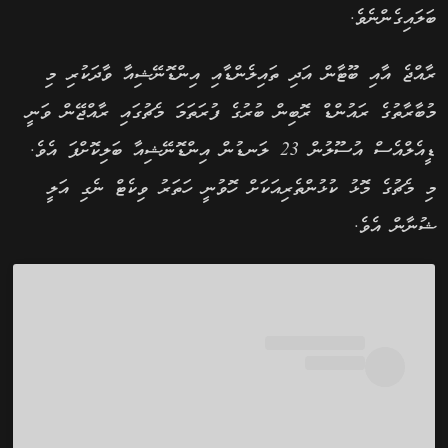
ބަލައިގެންނެވެ.
ރާއްޖެ އާއި ބޫޓާން އަދި ތައިލެންޑާއި އިންޑޮނޭޝިއާ ވާދަކުރި މި
މުބާރާތުގެ ރައުންޑް ރޮބިން ބުރުގެ ފުރަތަމަ މެޗުގައި ރާއްޖޭން ވަނީ
ޑީއެލްއެސް އުސޫލުން 23 ލަނޑުން އިންޑޮނޭޝިއާ ބަލިކޮށްފަ އެވެ.
މި މެޗުގެ މޮޅު ކުޅުންތެރިއަކަށް ހޮވުނީ ހަތަރު ވިކެޓް ނެގި އަލީ
ޝުނާން އެވެ.