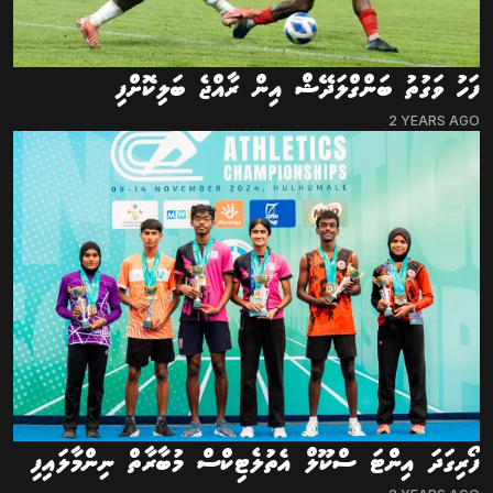
ފަހު ވަގުތު ބަންގްލަދޭޝް އިން ރާއްޖެ ބަލިކޮށްފި
2 YEARS AGO
ފޯރިގަދަ އިންޓަ ސްކޫލް އެތުލެޓިކްސް މުބާރާތް ނިންމާލައިފި