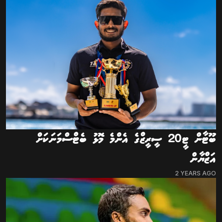
ބޫޓާން ޓީ20 ސީރީޒްގެ އެންމެ މޮޅު ބެޓްސްމަނަކަށް
އަޒްޔާން
2 YEARS AGO