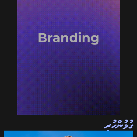
ގުޅުންހުރި