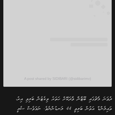
A post shared by SIDIBARI (@sidibarimv)
ދެވަނަ މެޗުގައި ބޫޓާނާ ވާދަކޮށް ހަތަރު ވިކެޓުން ބަލިވި އިރު،
ތައިލެންޑް އަތުން ބަލިވީ 44 ލަނޑުންނެވެ. ނަމަވެސް ސެމީ