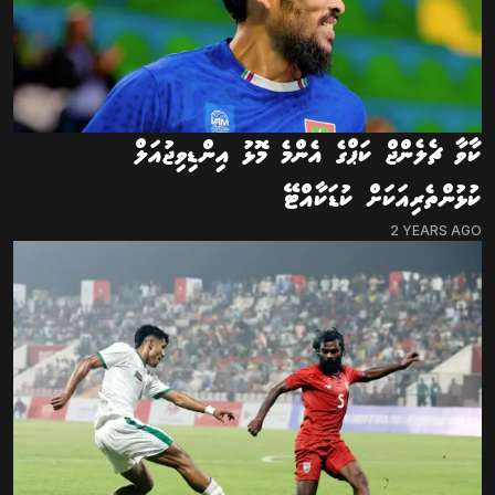
ކާވާ ޗެލެންޖް ކަޕްގެ އެންމެ މޮޅު އިންޑިވިޖުއަލް
ކުޅުންތެރިއަކަށް ކުޑަކާއްޓޭ
2 YEARS AGO