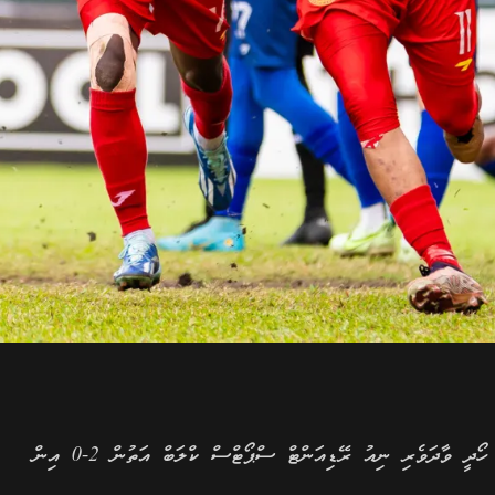
ވިކްޓަރީ ސްޕޯޓްސް ކްލަބުން ފުރަތަމަ ޑިވިޝަނުގެ ޖާގަ އަލުން ހޯދީ ވާދަވެރި ނިއު ރޭޑިއަންޓް ސްޕޯޓްސް ކްލަބް އަތުން 2-0 އިން