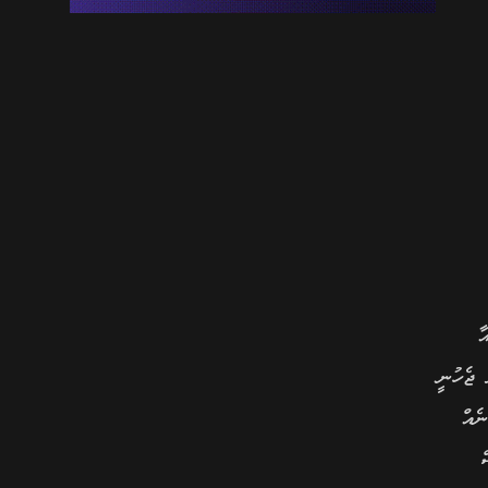
އާ
ޖެހުނީ
ޑިވިޝަނެއް
ް