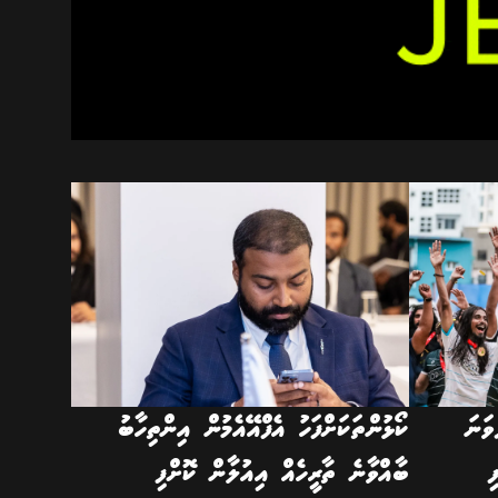
ަނަ
ކޯޅުންތަކަށްފަހު އެފްއޭއެމުން އިންތިހާބު
ި
ބާއްވާނެ ތާރީހެއް އިއުލާން ކޮށްފި