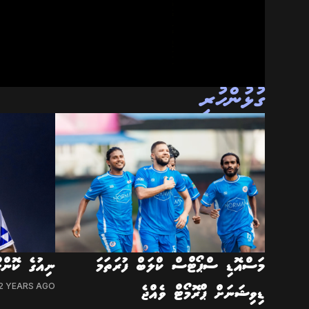
ގުޅުންހުރި
މަސްއޮޑި ސްޕޯޓްސް ކްލަބް ފުރަތަމަ
ނިއުގެ ކޮން
2 YEARS AGO
ޑިވިޝަނަށް ޕްރޮމޯޓް ވެއްޖެ