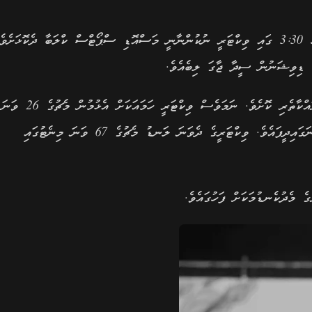
ދެ ވަނަ ޑިވިޝަންގެ ފައިނަލުގައި އާދީއްތަ ދުވަހުގެ މެންދުރުފަހު 3:30 ގައި ވިކްޓަރީ ނުކުންނާނީ މަސްއޮޑި ސްޕޯޓްސް ކްލަބާ ދެކޮޅަ
ަ ޑިވިޝަނުން ސީދާ ޖާގަ ލިބެއެވެ.
މިއަދުގެ މެޗު ފަށައިގެން ކުރީކޮޅު ނިއު ރޭޑިއަންޓް ފެނުނީ ނުރައްކާތެރި ކޮށެވެ. ނަމަވެސް ވިކްޓަރީ ހަމައަކަށް އެޅުމުން މެޗުގެ 26 ވަނަ
މިނެޓުގައި ހުސެއިން ފައިސަލް (ފައިޓޯ) ވަނީ އެ ޓީމަށް ލީޑު ނަގައިދީފައެވެ. ވިކްޓަރީގެ ދެވަނަ ލަނޑު މެޗުގެ 67 ވަނަ މިނެޓުގައި
ެ މެދުކެނޑުމަކަށް ފަހުގައެވެ.