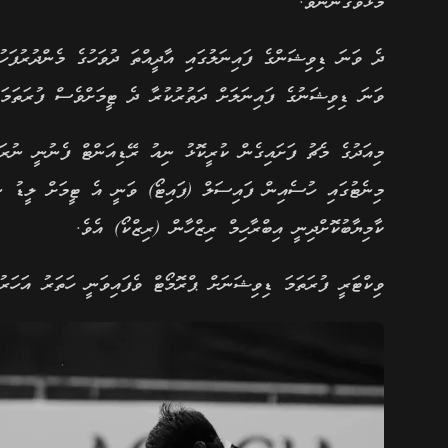
މޮޅުވެގެންނެވެ.
ވަނަ ޑިވިޝަނުގެ ފައިނަލަށް ދަތުރުކުރާ ދެ ޓީމަށްވެސް ފުރަތަމ
ކާމިޔާބުކޮށްދިނީ އިބްރާހިމް ރިޒްހާން (ރިޒްކޯ) އެވެ.
ވިކްޓަރީ ފުރަތަމަ ޑިވިޝަނަށް ޕްރޮމޯޓް ވެފައިވަނީ ހަތަރު އަހަރުގ