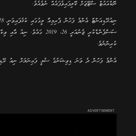
ނޮކްއައުޓް ސްޓޭޖަށް ކޮލިފައިވެފައެއް ނުވެއެވެ.
ކުރިންނެވެ.
އެންމެ ފަހުން ދެ ވަނަ ޑިވިޝަނުގެ ސެމީ ފައިނަލަށް ނިއު ރޭޑިއަންޓް ދަތުރުކުރީ 
ADVERTISEMENT