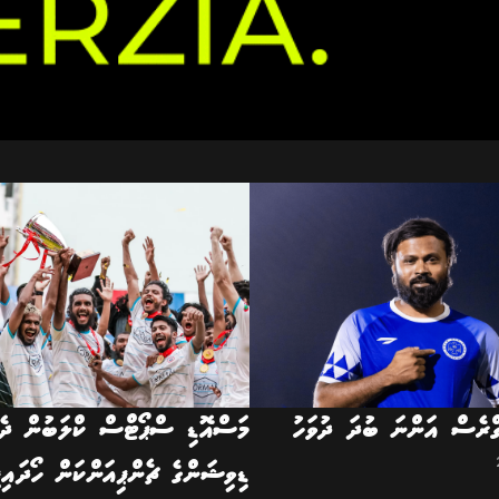
ގްރެސް އަންނަ ބުދަ ދުވަހު
މަސްއޮޑި ސްޕޯޓްސް ކްލަބުން ދެވ
ޑިވިޝަންގެ ޗެންޕިއަންކަން ހޯދައިފ