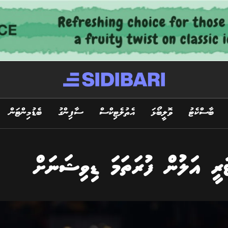
ބާސްކެޓު
ވޮލީބޯޅަ
އެތުލެޓިކްސް
ސާފިންގު
ބެޑުމިންޓަން
ރީ އަލުން ފުރަތަމަ ޑިވިޝަނަށް