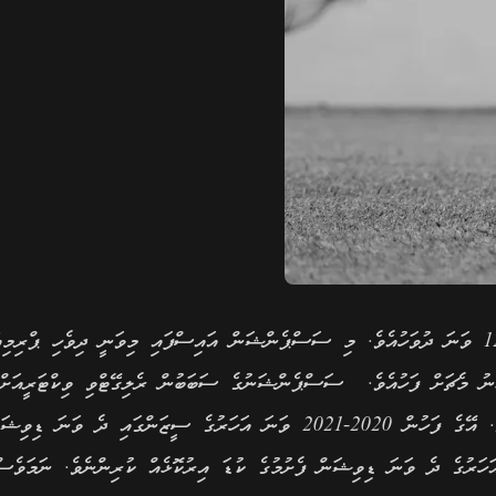
ވިކްޓަރީ ސަސްޕެންޑްކުރީ މިދިޔަ އަހަރުގެ ޑިސެމްބަރު މަހުގެ 12 ވަނަ ދުވަހުއެވެ. މި ސަސްޕެންޝަން އައިސްފައި މިވަނީ ދިވެހި ޕްރިމި
ނު މެޗަށް ފަހުއެވެ. ސަސްޕެންޝަނުގެ ސަބަބުން ރެލިގޭޓްވި ވިކްޓަރީއަށް 
ސަސްޕެންޝަނުން ސަލާމަތްވެ ދެ ވަނަ ޑިވިޝަނުގައި ކުޅުމަށެވެ. އޭގެ ފަހުން 2020-2021 ވަނަ އަހަރުގެ ސީޒަންގައި ދެ ވަނަ 
ަރީ ސަސްޕެންޝަނުން ސަލާމަތްވީ 2022 ވަނަ އަހަރުގެ ދެ ވަނަ ޑިވިޝަން ފެށުމުގެ ކުޑަ އިރުކޮޅެއް ކުރިންނެވެ. ނަމަވެސ