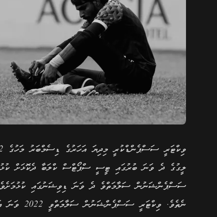
ލީގުގެ ދެ ވަނަ ބުރުގައި ޓީސީ ސްޕޯޓްސް ކްލަބާ ދެކޮޅަށް ކުޅު
ނެތެވެ. ވިކްޓ