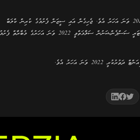
ނިއުރޭޑިއަންޓް އެންމެ ފަހުން ޕްރިމިއާ ލީގުގައި ކުޅެފައިވަނީ 2018 ވަނަ އަހަރު އެވެ. ޖެހިގެން އައި ސީޒަން ފެށުމުގެ ކުރިން ކްލަބް
ސަސްޕެންޑްކުރީ ޖެނުއަރީ 26، 2019 ގައެވެ. ނިއު އާއި ވިކްޓަރީ ސަސްޕެންޝަނުން ސަލާމަތްވީ 2022 ވަނަ އަހަރުގެ މުބާރާތް ފ
2022 ވަނަ އަހަރު އެވެ.