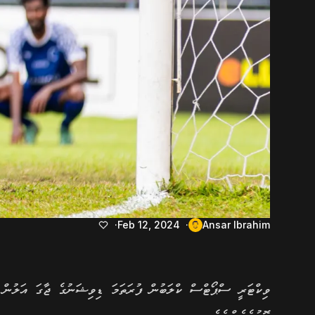
Feb 12, 2024
Ansar Ibrahim