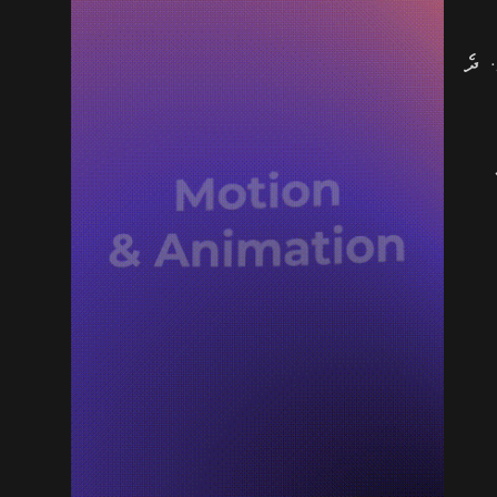
ށެވެ. ދެ