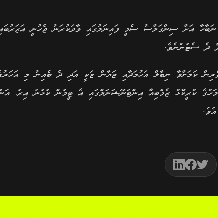
 ނަބާހާ އަށް ސިންގަލްސް ސެމީ ފައިނަލުގައި ވާދަކުރަން ޖެހުނީ އަޒަރުބައި
ދާ ދެ ސެޓުންނެވެ.
ިން ކަމަށްވާ ނިބާލް އަހުމަދާއި ޒަޔާން ޒަކީ އަދި ދެ ބެއިން މި އަހަރުގެ
މަހުގެ ކުރީކޮޅު ޒެމްބިއާ އިންޓަނޭޝަނަލްގައި އެ ޓީމުން ކުޅުނު އިރު، އަން
ެވެ.