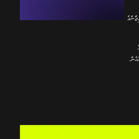
ޖާންގެ
ހެން