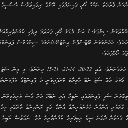
ްކަން ފާތުމަތު ނަބާހާ ހޯދީ ފައިނަލުގައި އޭނާގެ ރިވައިވަލްސް އެސްސީގެ
ުބާރާތަކުން ސިންގަލްސް ރަން މެޑަލް ހޯދި ފުރަތަމަ ދިވެހި ކުޅުންތެރިޔާއަށެ
ހަރެވެ. އެހެންކަމުން ބޮޓްސްވާނާ އިންޓަނޭޝަނަލްގެ ސިންގަލްސް ފައިނަލުގަ
ގަ ހޯދާފައެވެ.
ނަބީ އަދި ނަބާ ވާދަކުރި ފައިނަލް މެޗު ނަބާ ކުރި ތިން ސެޓު ކުޅެގެންނެވެ. އެއީ 22-20، 14-21، 21-15 އިންނ
ި މެޗުގެ އެއް ސެޓު ނަބާ ކާމިޔާބު ކޮށްފައިވަނީ ދެ ޕޮއިންޓްގެ ތަފާތުންނެވ
މިގޮތުން ސެމީ ފައިނަލުގައި ނަބީހާ އަދި ނަބާހާ އަށް ވެސް ކުރިމަތިލާން ޖ
ި ވާދަކުރީ އަންހެން ކުޅުންތެރިންގެ އެންމެ މަތީ ރޭންކިންގެ ތެރޭގައި ހިމެނ
ާގެ ފަހަތުން ދެވަނަ ސީޑް ލިބިފައިވާ ކުޅުންތެރިޔާ އެވެ. ނަމަވެސް ނަބީހާ 