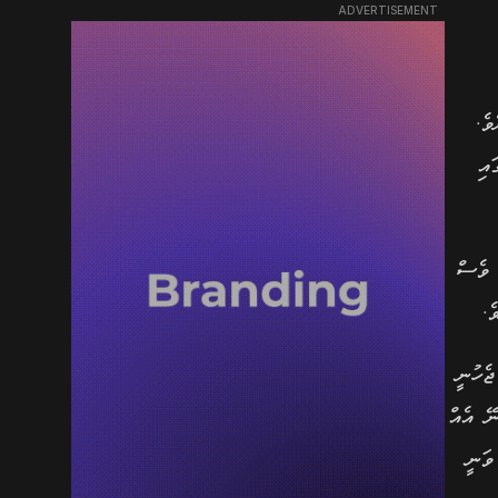
ADVERTISEMENT
ވެ.
އި
ެވެ. މި ތިން ސެޓު ވެސް
ެ.
ެހުނީ
ޭ އެއް
ވަނީ