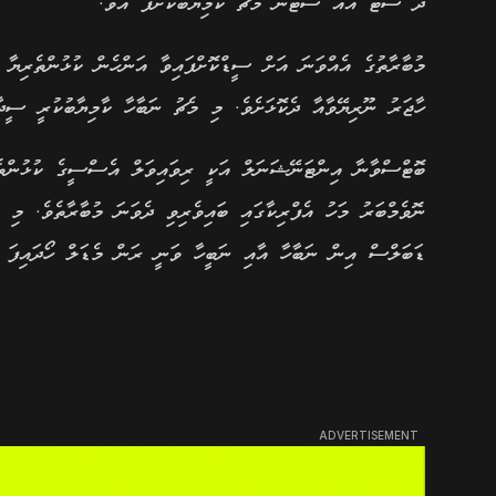
ދެ ސެޓު އެއް ސެޓުން މެޗު ކާމިޔާބުކޮށްފަ އެވެ.
މުބާރާތުގެ އެއްވަނަ އަށް ސީޑްކޮށްފައިވާ އަންހެން ކުޅުންތެރިޔާ
ހާޖަރު ނޫރިޔޭވާއާ ދެކޮޅަށެވެ. މި މެޗު ނަބާހާ ކާމިޔާބުކުރީ ސީ
ބޮޓްސްވާނާ އިންޓަނޭޝަނަލް އަކީ ރިވައިވަލް އެސްސީގެ ކުޅުންތެރ
ނޮވެމްބަރު މަހު އެފްރިކާގައި ބައިވެރިވި ދެވަނަ މުބާރާތެވެ. މި 
ޑަބަލްސް އިން ނަބާހާ އާއި ނަބީހާ ވަނީ ރަން މެޑަލް ހޯދައިފަ އ
ADVERTISEMENT