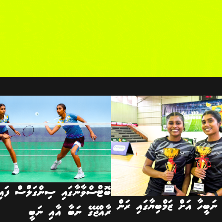
ބޮޓްސްވާނާގައި ސިންގަލްސް ފައި
ނަބީހާ އަށް ޒަމްބިޔާގައި ރަން
ރާއްޖޭގެ ނަބާ އާއި ނަބީ