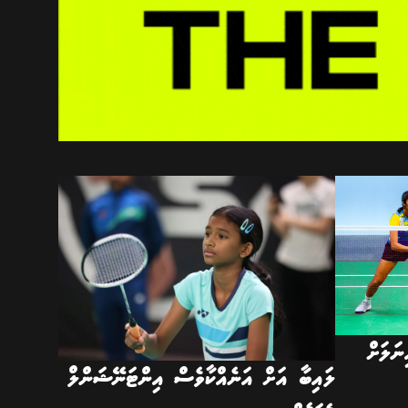
ނަލަށް
ލައިބާ އަށް އަނެއްކާވެސް އިންޓަނޭޝަންލް