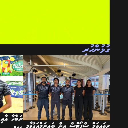
ގުޅުންހުރި
ނަބާހާ އާއި 
ރިވައިވަލް ސްޕޯޓްސް އިން ބައިނަލްއަގުވާމީ