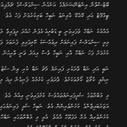
ބޮޓްސްވާނާ އިންޓަނޭޝަނަލްގެ އަންހެން ސިންގަލްސްގެ ޗެމްޕިއަނ
ޓީމްމޭޓް އަދި ކޮއްކޮ އާމިނަތު ނަބީހާ ބަލިކުރުމަށް ފަހު އެވެ.
އެއާއެކު ނަބާހާ ވެފައިވަނީ ބީ.ޑަބްލިއު.އެފުން ހުއްދަ ދީފައިވާ މ
މިއީ ސިންގަލްސް ފައިނަލަށް ދިވެއްސަކު ކޮލިފައިވި ފުރަތަމަ ފަ
ކުޅުމަށް ފަހު ނަބާހާ އާއި ނަބީހާ ވެސް މިއަދު ވަނީ ތާރީހުން ޖާ
ނިންމީ ކްލޯޒް ކޯލްތަކަށެވެ. ވާދަވެރި ކުޅުމެއް ފެނިގެން ދިޔަ މ
މި މުބާރާތުގެ ސެމީފައިނަލުތައްވެސް ކުޅެފައިވަނީ އިއްޔެ އެވެ. 
އަޒަރުބައިޖާންގެ ކުޅުންތެރިންނާ އެވެ. ނަބީހާ ސެމީ ފައިނަލުގައ
ކުޅުންތެރިޔާ އެރާ މަފުތޫހާ އާއެވެ. އެއީ މި މުބާރާތުގައި ނަބާހ