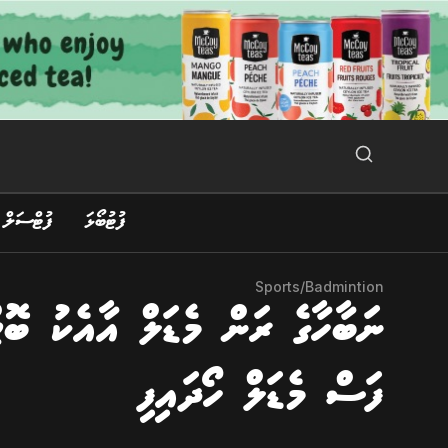
Ski
t
conten
Search Button
Search
for:
ފުޓުބޯޅަ
ފުޓްސަލް
Sports
/
Badmintion
ނަބާހާގެ ރަން މެޑަލް އާއެކު ބޮޓ
ފަސް މެޑަލް ހޯދައިފި