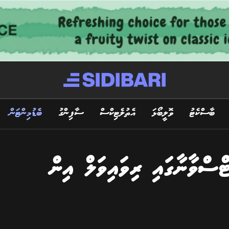
ބާސްކެޓު
ވޮލީބޯޅަ
އެތުލެޓިކްސް
ސާފިންގު
ބެޑުމިންޓަން
ްސްވާނާގައި ރިވައިވަލް އިން