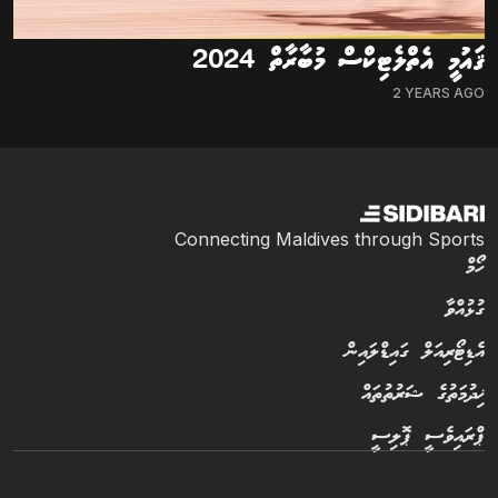
ޤައުމީ އެތްލެޓިކްސް މުބާރާތް 2024
2 YEARS AGO
Connecting Maldives through Sports
ހޯމް
ގުޅުއްވާ
އެޑިޓޯރިއަލް ގައިޑްލައިން
ޚިދުމަތުގެ ޝަރުތުތައް
ޕްރައިވެސީ ޕޮލިސީ