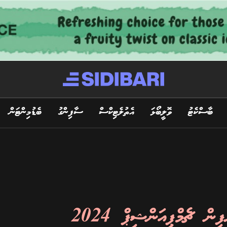
ބާސްކެޓު
ވޮލީބޯޅަ
އެތުލެޓިކްސް
ސާފިންގު
ބެޑުމިންޓަން
ް ޗެމްޕިއަންޝިޕް 2024