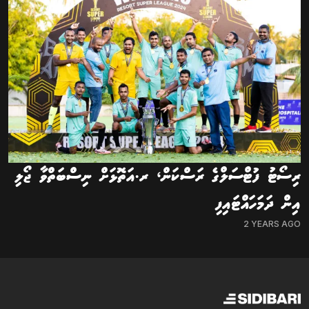
ރިސޯޓު ފުޓްސަލްގެ ރަސްކަން، ރ.އަތޮޅަށް ނިސްބަތްވާ ޖޯލި
އިން ދަމަހައްޓައިފި
2 YEARS AGO