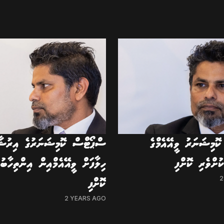
ޮމިޝަނަރު ވީއޭއެމްގެ
ސްޕޯޓްސް ކޮމިޝަނަރުގެ އިރުޝާ
ުށްވެރި ކޮށްފި
ހިލާފަށް ވީއޭއެމްއިން އިންތިހާބު
2
ކޮށްފި
2 YEARS AGO