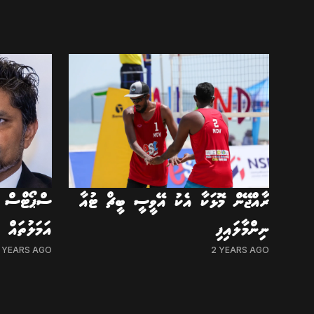
ރާއްޖޭން މޮޅަކާ އެކު އޭވީސީ ބީޗް ޓުއާ
ސްޕޯޓްސް ކ
ނިންމާލައިފި
އަމަލުތައް ކ
 YEARS AGO
2 YEARS AGO