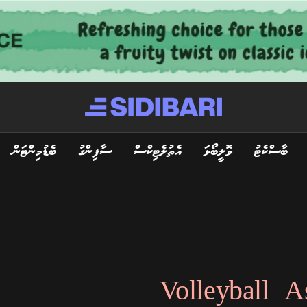
ބާސްކެޓު
ވޮލީބޯޅަ
އެތުލެޓިކްސް
ސާފިންގު
ބެޑުމިންޓަން
Volleyball A