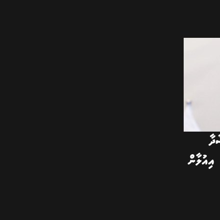
ދާ
 އިއުލާން