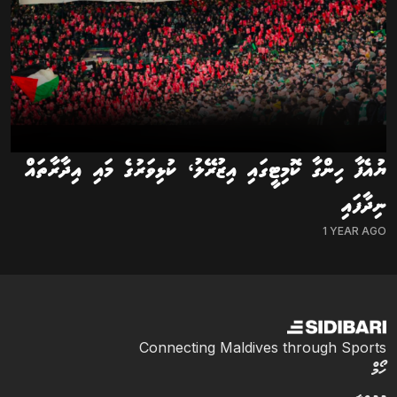
ޔުއެފާ ހިންގާ ކޮމިޓީގައި އިޒުރޭލު، ކުޅިވަރުގެ މައި އިދާރާތައް
ނިދާފައި
1 YEAR AGO
Connecting Maldives through Sports
ހޯމް