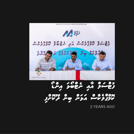
ފުޓްސަލް އާއި ނެޓްބޯޅަ އިންޑޯ
ކޮމްޕްލެކްސް އަޅަން ބިން ދޫކޮށްފި
2 YEARS AGO