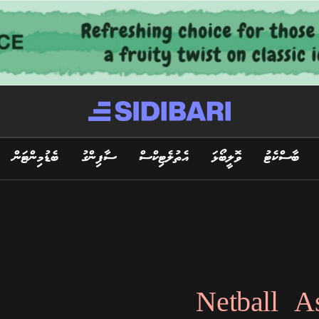
ބާސްކެޓު
ވޮލީބޯޅަ
އެތުލެޓިކްސް
ސާފިންގު
ބެޑުމިންޓަން
Netball A