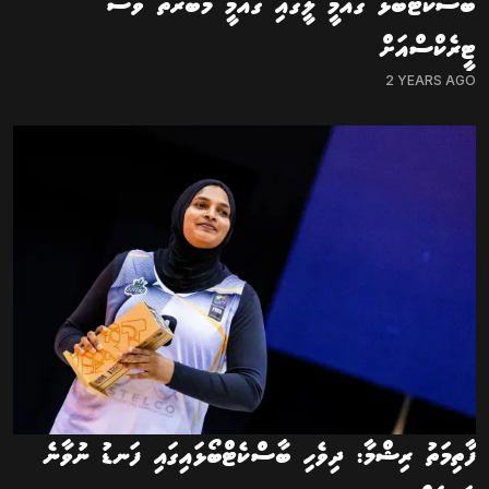
ބާސްކެޓްބޯޅަ ގައުމީ ލީގާއި ގައުމީ މުބާރާތް ވެސް
ޓީރެކްސްއަށް
2 YEARS AGO
ފާތިމަތު ރިޝްމާ: ދިވެހި ބާސްކެޓްބޯޅައިގައި ފަނޑު ނުވާނެ