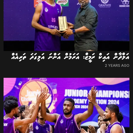
އަލްދާން އައިކް ރަމީޒް: އަރަމުން އަންނަ އަލިގަދަ ތަރިއެއް
2 YEARS AGO