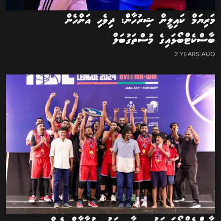
މަރިޔަމް ކައިލީން ޝިރުހާން: ދިވެހި އަންހެން
ބާސްކެޓްބޯޅައިގެ މުސްތަގުބަލް
2 YEARS AGO