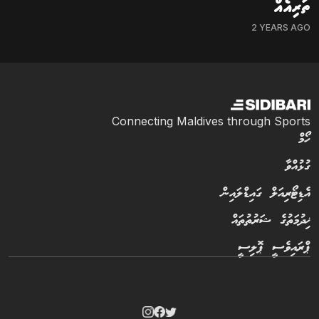
ތަރިއެއް
2 YEARS AGO
Connecting Maldives through Sports
ހޯމް
ގުޅުއްވާ
އެޑިޓޯރިއަލް ގައިޑްލައިން
ޚިދުމަތުގެ ޝަރުތުތައް
ޕްރައިވެސީ ޕޮލިސީ