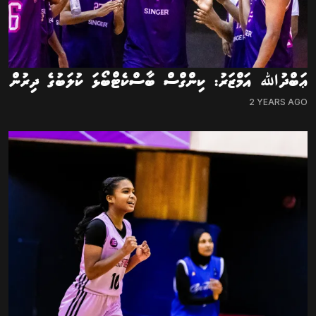
ޢަބްދުﷲ އަމްޒަރު: ކިންގްސް ބާސްކެޓްބޯޅަ ކުލަބުގެ ދިރުން
2 YEARS AGO