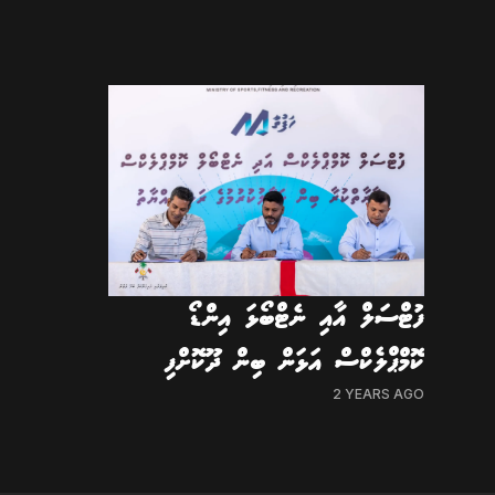
ފުޓްސަލް އާއި ނެޓްބޯޅަ އިންޑޯ
ކޮމްޕްލެކްސް އަޅަން ބިން ދޫކޮށްފި
2 YEARS AGO