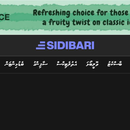
ބާސްކެޓު
ވޮލީބޯޅަ
އެތުލެޓިކްސް
ސާފިންގު
ބެޑުމިންޓަން