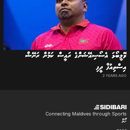
ވޮލީބޯޅަ އެސޯސިއޭޝަންގެ ރައީސް ކަމުން ރަނޭޝް
އިސްތިއުފާ ދީފި
2 YEARS AGO
Connecting Maldives through Sports
ހޯމް