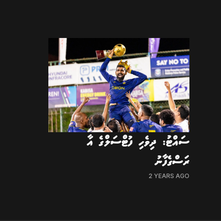
ސައްޓު: ދިވެހި ފުޓްސަލްގެ އާ
ރަސްގެފާނު
2 YEARS AGO