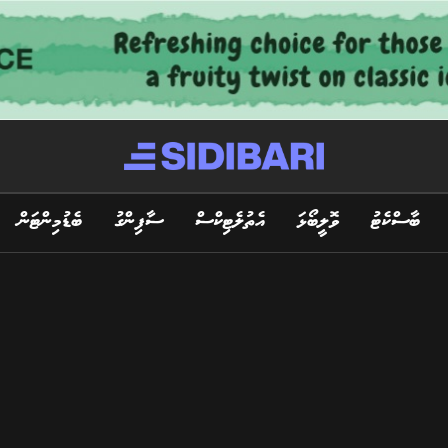
ބާސްކެޓު
ވޮލީބޯޅަ
އެތުލެޓިކްސް
ސާފިންގު
ބެޑުމިންޓަން