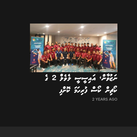
ނަޒުވާން، އައިސީސީ ލެވެލް 2 ގެ
ކޯޗިން ކޯސް ފުރިހަމަ ކޮށްފި
2 YEARS AGO