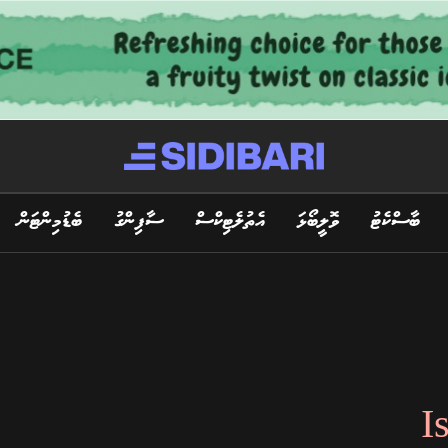
ބާސްކެޓު
ވޮލީބޯޅަ
އެތުލެޓިކްސް
ސާފިންގު
ބެޑުމިންޓަން
I