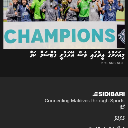
މިއަހަރުގެ އީދުގައި ވެސް އޭދަފުށީ ފުޓްސަލް ކަޕް
2 YEARS AGO
Connecting Maldives through Sports
ހޯމް
ގުޅުއްވާ