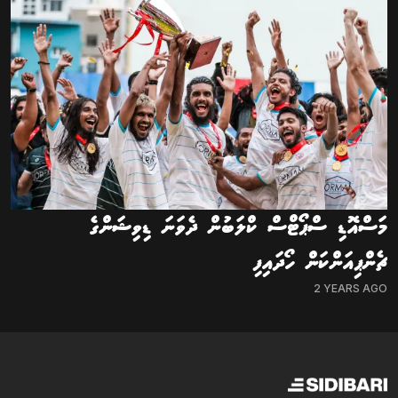
މަސްއޮޑި ސްޕޯޓްސް ކްލަބުން ދެވަނަ ޑިވިޝަންގެ
ޗެންޕިއަންކަން ހޯދައިފި
2 YEARS AGO