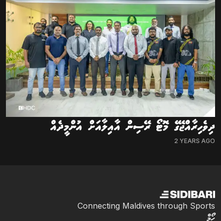
ދިވެހިރާއްޖޭގެ މޮޓޯ ރޭސިން އާއިލާއަށް އުންމީދެއް
2 YEARS AGO
Connecting Maldives through Sports
ހޯމް