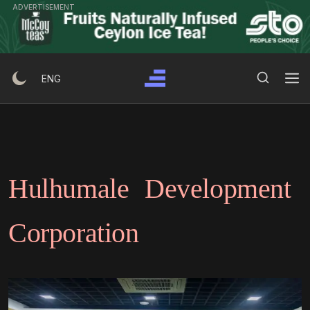
Ski
ADVERTISEMENT
t
conten
Search Button
Search
ENG
for:
Hulhumale Development
Corporation